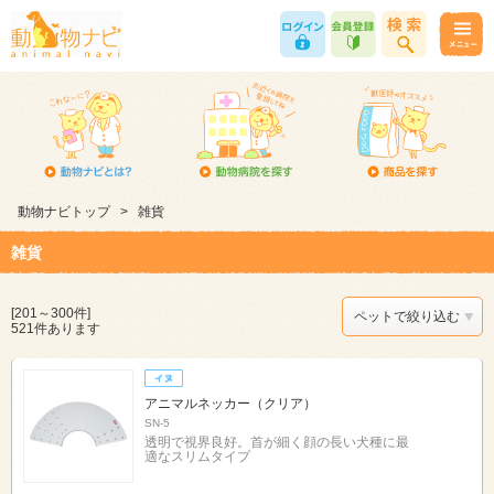
動物ナビトップ
>
雑貨
雑貨
[201～300件]
ペットで絞り込む
521件あります
アニマルネッカー（クリア）
SN-5
透明で視界良好。首が細く顔の長い犬種に最
適なスリムタイプ