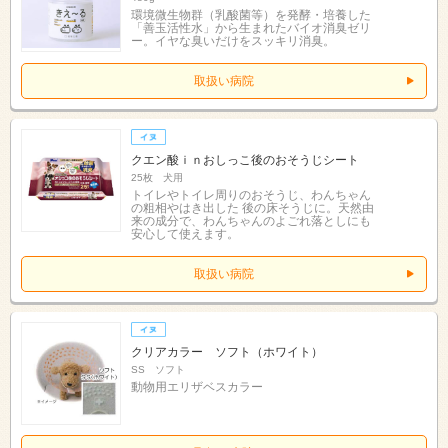
環境微生物群（乳酸菌等）を発酵・培養した
「善玉活性水」から生まれたバイオ消臭ゼリ
ー。イヤな臭いだけをスッキリ消臭。
取扱い病院
クエン酸ｉｎおしっこ後のおそうじシート
25枚 犬用
トイレやトイレ周りのおそうじ、わんちゃん
の粗相やはき出した 後の床そうじに。天然由
来の成分で、わんちゃんのよごれ落としにも
安心して使えます。
取扱い病院
クリアカラー ソフト（ホワイト）
SS ソフト
動物用エリザベスカラー