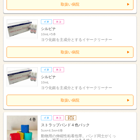
取扱い病院
シルピナ
10mL×5本
ヨウ化銀を主成分とするイヤークリーナー
取扱い病院
シルピナ
10mL
ヨウ化銀を主成分とするイヤークリーナー
取扱い病院
ストラップバンド４色パック
5cm×4.5m×4巻
動物用の伸縮性粘着包帯。バンド同士がくっ
つき、被毛にはくっつきません。