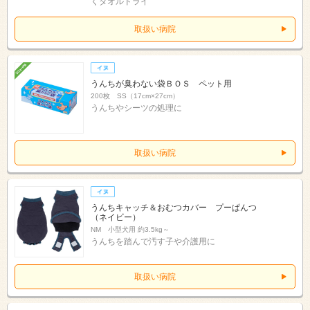
くタオルドライ
取扱い病院
うんちが臭わない袋ＢＯＳ ペット用
200枚 SS（17cm×27cm）
うんちやシーツの処理に
取扱い病院
うんちキャッチ＆おむつカバー プーぱんつ
（ネイビー）
NM 小型犬用 約3.5kg～
うんちを踏んで汚す子や介護用に
取扱い病院