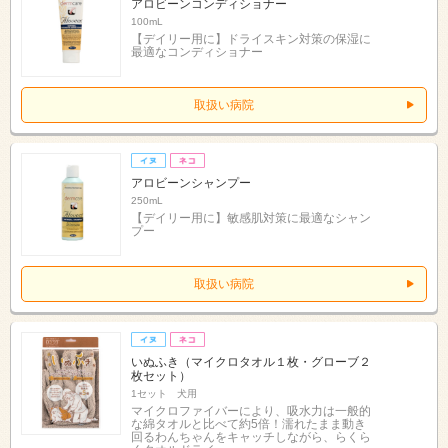
アロビーンコンディショナー
100mL
【デイリー用に】ドライスキン対策の保湿に
最適なコンディショナー
取扱い病院
アロビーンシャンプー
250mL
【デイリー用に】敏感肌対策に最適なシャン
プー
取扱い病院
いぬふき（マイクロタオル１枚・グローブ２
枚セット）
1セット 犬用
マイクロファイバーにより、吸水力は一般的
な綿タオルと比べて約5倍！濡れたまま動き
回るわんちゃんをキャッチしながら、らくら