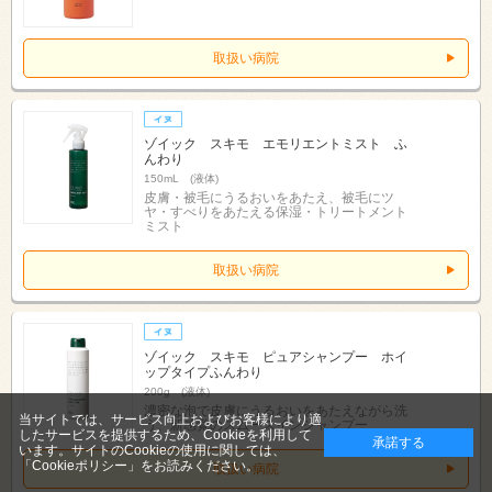
取扱い病院
ゾイック スキモ エモリエントミスト ふ
んわり
150mL (液体)
皮膚・被毛にうるおいをあたえ、被毛にツ
ヤ・すべりをあたえる保湿・トリートメント
ミスト
取扱い病院
ゾイック スキモ ピュアシャンプー ホイ
ップタイプふんわり
200g (液体)
濃密な泡で皮膚にうるおいをあたえながら洗
当サイトでは、サービス向上およびお客様により適
う、新感覚のスムースインシャンプー
したサービスを提供するため、Cookieを利用して
承諾する
います。サイトのCookieの使用に関しては、
「Cookieポリシー」
をお読みください。
取扱い病院