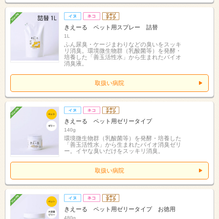
きえーる ペット用スプレー 詰替
1L
ふん尿臭・ケージまわりなどの臭いをスッキ
リ消臭。環境微生物群（乳酸菌等）を発酵・
培養した「善玉活性水」から生まれたバイオ
消臭液。
取扱い病院
きえーる ペット用ゼリータイプ
140g
環境微生物群（乳酸菌等）を発酵・培養した
「善玉活性水」から生まれたバイオ消臭ゼリ
ー。イヤな臭いだけをスッキリ消臭。
取扱い病院
きえーる ペット用ゼリータイプ お徳用
480g