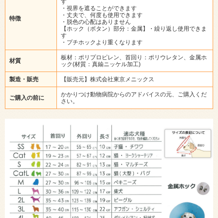
す
・視界を遮ることができます
・丈夫で、何度も使用できます
特徴
・脱色の心配はありません
【ホック（ボタン）部分：金属】・繰り返し使用できま
す
・プチホックより重くなります
板材：ポリプロピレン、首回り：ポリウレタン、金属ホ
材質
ック(材質：真鍮ニッケル加工)
製造・販売
【販売元】株式会社東京メニックス
かかりつけ動物病院からのアドバイスの元、ご購入くだ
ご購入の前に
さい。