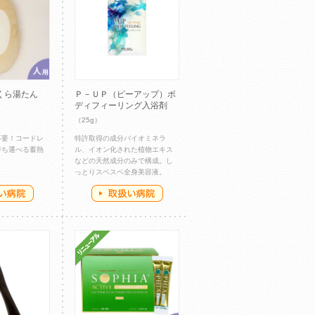
くら湯たん
Ｐ－ＵＰ（ピーアップ）ボ
ディフィーリング入浴剤
（25g）
不要！コードレ
特許取得の成分バイオミネラ
持ち運べる蓄熱
ル、イオン化された植物エキス
などの天然成分のみで構成。し
っとりスベスベ全身美容液。