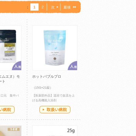
：
1
2
次
最後
エムエヌ）モ
ホットバブルプロ
ート
（15G×21錠）
・口元 集中パ
【医薬部外品】温浴で血流を上
げる高機能入浴剤