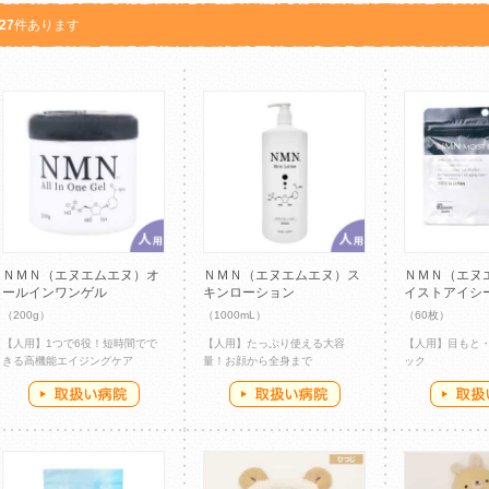
27
件あります
ＮＭＮ（エヌエムエヌ）オ
ＮＭＮ（エヌエムエヌ）ス
ＮＭＮ（エヌ
ールインワンゲル
キンローション
イストアイシ
（200g）
（1000mL）
（60枚）
【人用】1つで6役！短時間でで
【人用】たっぷり使える大容
【人用】目もと
きる高機能エイジングケア
量！お顔から全身まで
ック