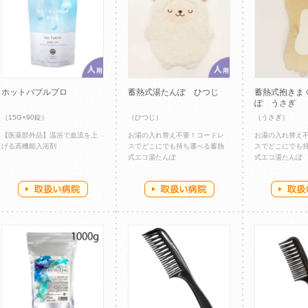
ホットバブルプロ
蓄熱式湯たんぽ ひつじ
蓄熱式抱きま
ぽ うさぎ
（15G×90錠）
（ひつじ）
（うさぎ）
【医薬部外品】温浴で血流を上
お湯の入れ替え不要！コードレ
お湯の入れ替え
げる高機能入浴剤
スでどこにでも持ち運べる蓄熱
スでどこにでも
式エコ湯たんぽ
式エコ湯たんぽ