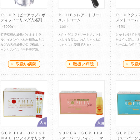
Ｐ－ＵＰ（ピーアップ）ボ
Ｐ－ＵＰクレア トリート
Ｐ－ＵＰクレ
ディフィーリング入浴剤
メントコーム
メントコーム
（1000g）
（1個）
（1個）
特許取得の成分バイオミネラ
とかすだけでトリートメントし
とかすだけでト
ル、イオン化された植物エキス
たような髪に。わんちゃんねこ
たような髪に。
などの天然成分のみで構成。し
ちゃんにも使用できます。
ちゃんにも使用
っとりスベスベ全身美容液。
ＳＯＰＨＩＡ ＯＲＩＧＩ
ＳＵＰＥＲ ＳＯＰＨＩＡ
ＳＵＰＥＲ 
ＮＡＬ（ソフィアオリジナ
（スーパーソフィア） マ
（スーパーソ