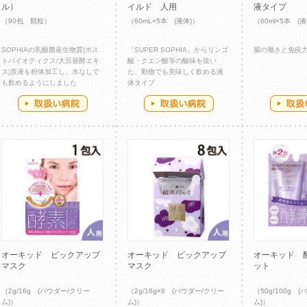
ル）
イルド 人用
液タイプ
（90包 顆粒）
（60mL×5本 (液体)）
（60ml×5本 (
SOPHIAの乳酸菌産生物質(ポス
「SUPER SOPHIA」からリンゴ
腸の働きと免疫
トバイオティクス/大豆発酵エキ
酸・クエン酸等の酸味を抜い
ス)原液を粉体加工し、水なしで
た、動物でも美味しく飲める液
も飲めるようにしました
体タイプ
オーキッド ピックアップ
オーキッド ピックアップ
オーキッド 
マスク
マスク
ット
（2g/16g (パウダー/クリー
（2g/16g×8 (パウダー/クリー
（50g/100g 
ム)）
ム)）
ム)）