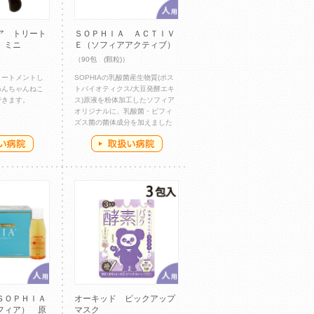
ア トリート
ＳＯＰＨＩＡ ＡＣＴＩＶ
 ミニ
Ｅ（ソフィアアクティブ）
（90包 (顆粒)）
リートメントし
SOPHIAの乳酸菌産生物質(ポス
わんちゃんねこ
トバイオティクス/大豆発酵エキ
できます。
ス)原液を粉体加工したソフィア
オリジナルに、乳酸菌・ビフィ
ズス菌の菌体成分を加えました
ＳＯＰＨＩＡ
オーキッド ピックアップ
フィア） 原
マスク