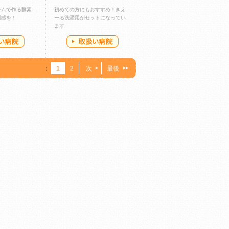
ームで作る酵素
初めての方にもおすすめ！きえ
明感を！
ーる洗濯用がセットになってい
ます
：
1
2
次
最後