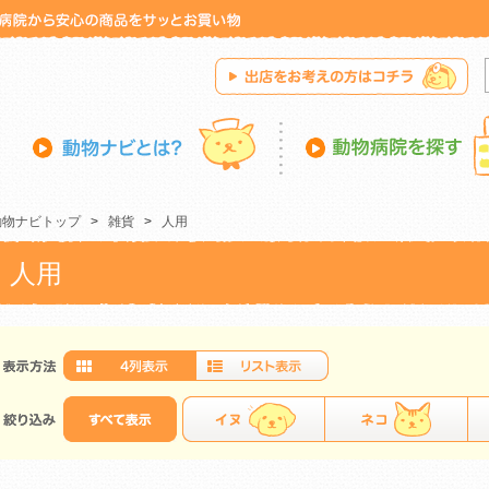
動物ナビトップ
>
雑貨
>
人用
人用