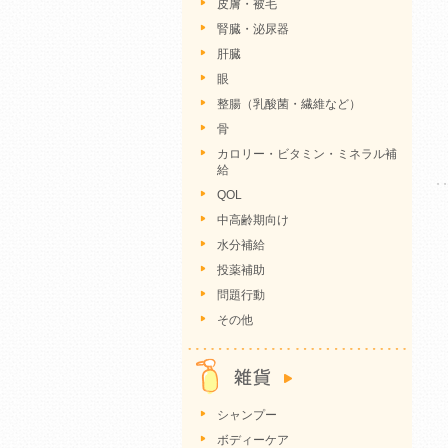
皮膚・被毛
腎臓・泌尿器
肝臓
眼
整腸（乳酸菌・繊維など）
骨
カロリー・ビタミン・ミネラル補
給
QOL
中高齢期向け
水分補給
投薬補助
問題行動
その他
シャンプー
ボディーケア