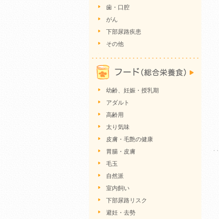
歯・口腔
がん
下部尿路疾患
その他
幼齢、妊娠・授乳期
アダルト
高齢用
太り気味
皮膚・毛艶の健康
胃腸・皮膚
毛玉
自然派
室内飼い
下部尿路リスク
避妊・去勢