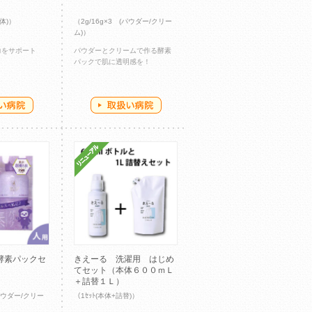
液体)）
（2g/16g×3 (パウダー/クリー
ム)）
力をサポート
パウダーとクリームで作る酵素
パックで肌に透明感を！
酵素パックセ
きえーる 洗濯用 はじめ
てセット（本体６００ｍＬ
＋詰替１Ｌ）
(パウダー/クリー
（1ｾｯﾄ(本体+詰替)）