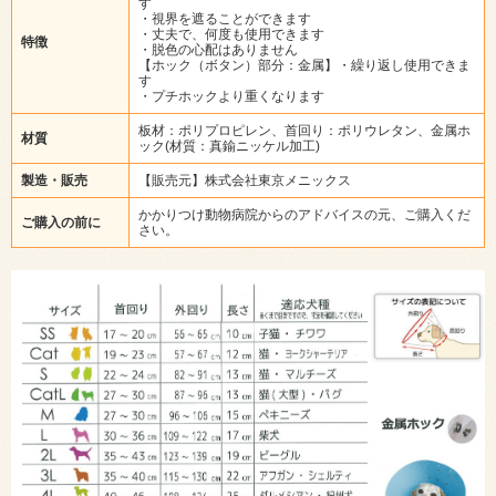
す
・視界を遮ることができます
・丈夫で、何度も使用できます
特徴
・脱色の心配はありません
【ホック（ボタン）部分：金属】・繰り返し使用できま
す
・プチホックより重くなります
板材：ポリプロピレン、首回り：ポリウレタン、金属ホ
材質
ック(材質：真鍮ニッケル加工)
製造・販売
【販売元】株式会社東京メニックス
かかりつけ動物病院からのアドバイスの元、ご購入くだ
ご購入の前に
さい。