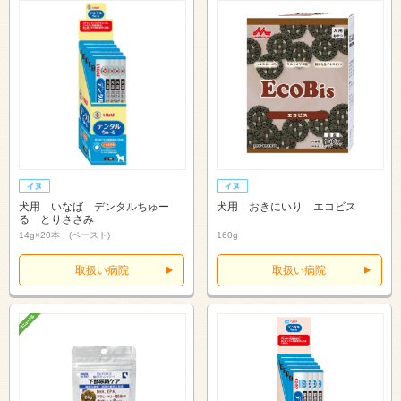
犬用 いなば デンタルちゅー
犬用 おきにいり エコビス
る とりささみ
14g×20本 (ペースト)
160g
取扱い病院
取扱い病院