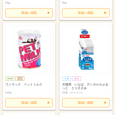
85g
85g
取扱い病院
取扱い病院
ワンラック ペットミルク
犬猫用 いなば デンタルちゅる
っと とりささみ
140g
25本 (ペースト)
取扱い病院
取扱い病院