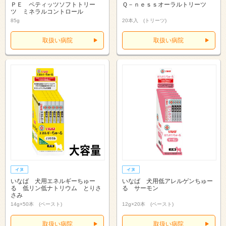
ＰＥ ペティッツソフトトリー
Ｑ－ｎｅｓｓオーラルトリーツ
ツ ミネラルコントロール
85g
20本入 (トリーツ)
取扱い病院
取扱い病院
いなば 犬用エネルギーちゅー
いなば 犬用低アレルゲンちゅー
る 低リン低ナトリウム とりさ
る サーモン
さみ
14g×50本 (ペースト)
12g×20本 (ペースト)
取扱い病院
取扱い病院