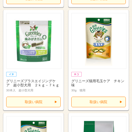
グリニーズプラスエイジングケ
グリニーズ猫用毛玉ケア チキン
ア 超小型犬用 ２ｋｇ－７ｋｇ
味
30本入 超小型犬用
30g 猫用
取扱い病院
取扱い病院