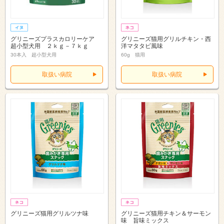
グリニーズプラスカロリーケア
グリニーズ猫用グリルチキン・西
超小型犬用 ２ｋｇ－７ｋｇ
洋マタタビ風味
30本入 超小型犬用
60g 猫用
取扱い病院
取扱い病院
グリニーズ猫用グリルツナ味
グリニーズ猫用チキン＆サーモン
味 旨味ミックス