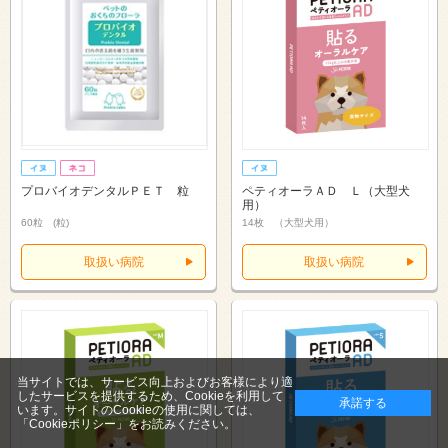
プロバイオデンタルＰＥＴ 粒
ペティオーラＡＤ Ｌ（大型犬
用）
60粒 (粒)
14枚 （大型犬用）
取扱い病院
取扱い病院
当サイトでは、サービス向上およびお客様により適
したサービスを提供するため、Cookieを利用して
承諾する
います。サイトのCookieの使用に関しては、
「Cookieポリシー」
をお読みください。