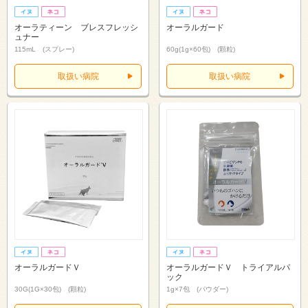
オーラティーン ブレスフレッシ
オーラルガード
ュナー
115mL (スプレー)
60g(1g×60包) (顆粒)
取扱い病院
取扱い病院
オーラルガードＶ
オーラルガードＶ トライアルパ
ック
30G(1G×30包) (顆粒)
1g×7包 (パウダー)