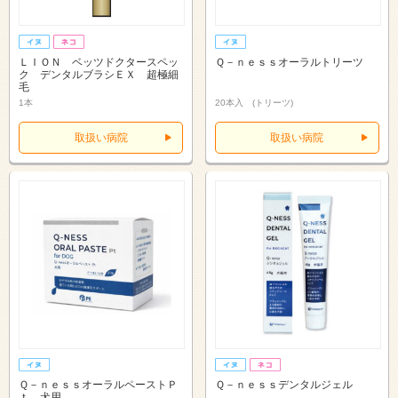
ＬＩＯＮ ベッツドクタースペッ
Ｑ－ｎｅｓｓオーラルトリーツ
ク デンタルブラシＥＸ 超極細
毛
1本
20本入 (トリーツ)
取扱い病院
取扱い病院
Ｑ－ｎｅｓｓオーラルペーストＰ
Ｑ－ｎｅｓｓデンタルジェル
ｔ 犬用