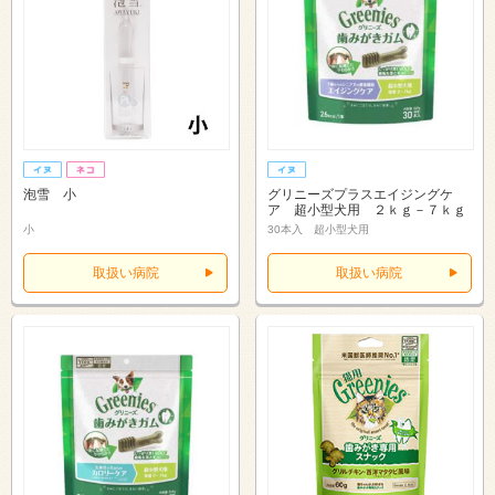
泡雪 小
グリニーズプラスエイジングケ
ア 超小型犬用 ２ｋｇ－７ｋｇ
小
30本入 超小型犬用
取扱い病院
取扱い病院