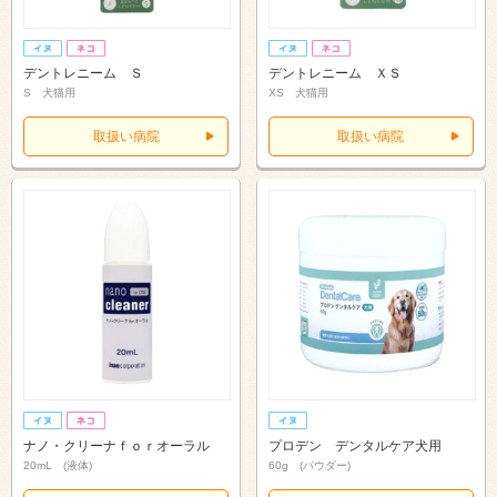
デントレニーム Ｓ
デントレニーム ＸＳ
S 犬猫用
XS 犬猫用
取扱い病院
取扱い病院
ナノ・クリーナｆｏｒオーラル
プロデン デンタルケア犬用
20mL (液体)
60g (パウダー)