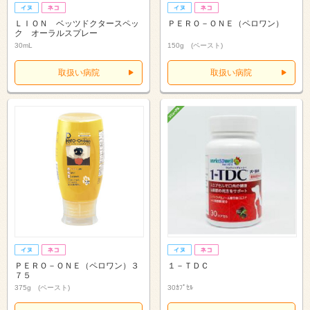
ＬＩＯＮ ベッツドクタースペッ
ＰＥＲＯ－ＯＮＥ（ペロワン）
ク オーラルスプレー
30mL
150g (ペースト)
取扱い病院
取扱い病院
ＰＥＲＯ－ＯＮＥ（ペロワン）３
１－ＴＤＣ
７５
375g (ペースト)
30ｶﾌﾟｾﾙ