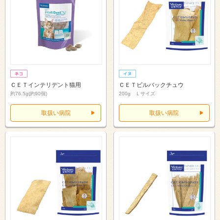
ＣＥＴインテリデント猫用
ＣＥＴビルバックチュウ
約76.5g(約90個)
200g Ｌサイズ
取扱い病院
取扱い病院