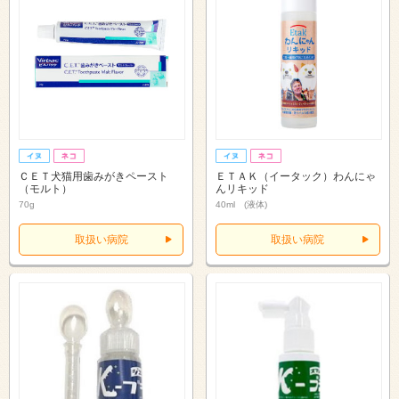
ＣＥＴ犬猫用歯みがきペースト
ＥＴＡＫ（イータック）わんにゃ
（モルト）
んリキッド
70g
40ml (液体)
取扱い病院
取扱い病院