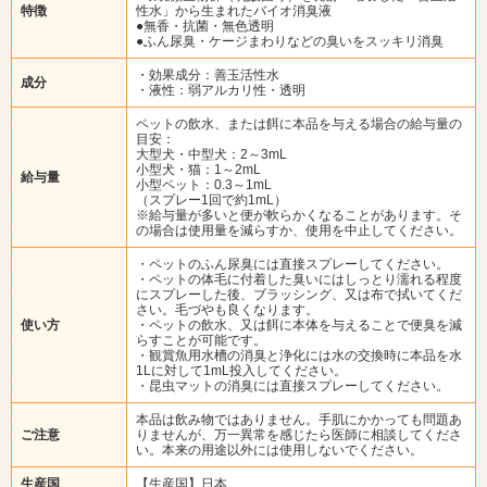
特徴
性水」から生まれたバイオ消臭液
●無香・抗菌・無色透明
●ふん尿臭・ケージまわりなどの臭いをスッキリ消臭
・効果成分：善玉活性水
成分
・液性：弱アルカリ性・透明
ペットの飲水、または餌に本品を与える場合の給与量の
目安：
大型犬・中型犬：2～3mL
小型犬・猫：1～2mL
給与量
小型ペット：0.3～1mL
（スプレー1回で約1mL）
※給与量が多いと便が軟らかくなることがあります。そ
の場合は使用量を減らすか、使用を中止してください。
・ペットのふん尿臭には直接スプレーしてください。
・ペットの体毛に付着した臭いにはしっとり濡れる程度
にスプレーした後、ブラッシング、又は布で拭いてくだ
さい。毛づやも良くなります。
使い方
・ペットの飲水、又は餌に本体を与えることで便臭を減
らすことが可能です。
・観賞魚用水槽の消臭と浄化には水の交換時に本品を水
1Lに対して1mL投入してください。
・昆虫マットの消臭には直接スプレーしてください。
本品は飲み物ではありません。手肌にかかっても問題あ
ご注意
りませんが、万一異常を感じたら医師に相談してくださ
い。本来の用途以外には使用しないでください。
生産国
【生産国】日本