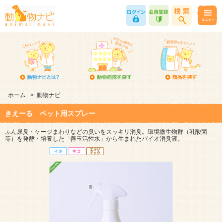
ホーム
>
動物ナビ
きえーる ペット用スプレー
ふん尿臭・ケージまわりなどの臭いをスッキリ消臭。環境微生物群（乳酸菌
等）を発酵・培養した「善玉活性水」から生まれたバイオ消臭液。