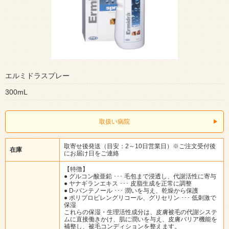
エルミドラスプレー
300mL
取扱い病院
取寄せ後発送（目安：2～10日営業日）※ご注文受付後
在庫
にお届け日をご連絡
【特徴】
● グルコン酸亜鉛 ･･･ 毛包まで浸透し、代謝活性に寄与
● ヤナギランエキス ･･･ 皮脂生成を正常に調整
● D-パンテノール ･･･ 潤いを与え、乾燥から保護
● ポリプロピレングリコール、グリセリン ･･･ 低刺激で
保湿
これらの保湿・生理活性成分は、皮膚被毛の代謝システ
ムに直接働きかけ、肌に潤いを与え、皮膚バリア機能を
補整し、被毛コンディションを整えます。