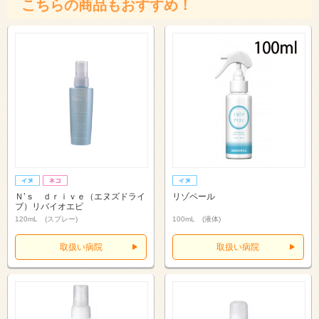
こちらの商品もおすすめ！
Ｎ’ｓ ｄｒｉｖｅ（エヌズドライ
リゾペール
ブ）リバイオエピ
120mL (スプレー)
100mL (液体)
取扱い病院
取扱い病院