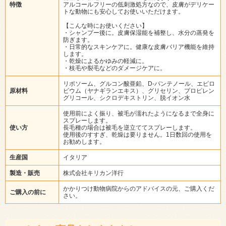
特徴
アルコールフリーの低刺激処方なので、皮膚がデリケー
トな動物にも安心してお使いいただけます。
【こんな時にお使いください】
・シャンプー後に。皮膚保湿能を補整し、水分の蒸発を
防ぎます。
・日常的なスキンケアに。健康な皮膚バリア機能を維持
します。
・乾燥によるかゆみの軽減に。
・枝毛や裂毛などのダメージケアに。
リポソーム、グルコン酸亜鉛、D-パンテノール、エピロ
原材料
ビウム（ヤナギランエキス）、グリセリン、プロピレン
グリコール、シクロデキストリン、脱イオン水
使用前によく振り、被毛が濡れたようになるまで全身に
スプレーします。
使い方
長毛種の場合は被毛を逆立ててスプレーします。
使用後のすすぎ、乾燥は要りません。1日数回の使用を
お勧めします。
生産国
イタリア
製造・販売
株式会社キリカン洋行
かかりつけ動物病院からのアドバイスの元、ご購入くだ
ご購入の前に
さい。