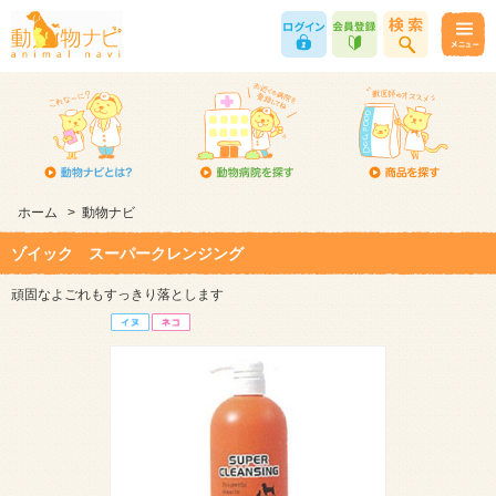
ホーム
>
動物ナビ
ゾイック スーパークレンジング
頑固なよごれもすっきり落とします