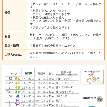
【ネッカー部分：ブルー】・クリアより、張りがありま
す
・視界を遮ることができます
特徴
・丈夫で、何度も使用できます
・脱色の心配はありません
【ホック（ボタン）部分：金属】・繰り返し使用できま
す
・プチホックより重くなります
板材：ポリプロピレン、首回り：ポリウレタン、金属ホ
材質
ック(材質：真鍮ニッケル加工)
製造・販売
【販売元】株式会社東京メニックス
かかりつけ動物病院からのアドバイスの元、ご購入くだ
ご購入の前に
さい。