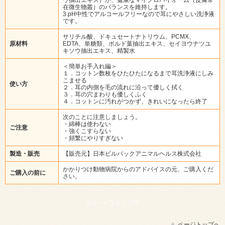
在微生物叢）のバランスを維持します。
3.pH中性でアルコールフリーなので耳にやさしい洗浄液
です。
サリチル酸、ドキュセートナトリウム、PCMX、
原材料
EDTA、単糖類、ボルド葉抽出エキス、セイヨウナツユ
キソウ抽出エキス、精製水
＜簡単お手入れ編＞
１．コットン数枚をひたひたになるまで耳洗浄液にしみ
こませる
使い方
２．耳の内側を毛の流れに沿って優しく拭く
３．耳の穴まわりも優しくふく
４．コットンに汚れがつかず、きれいになったら終了
次のことに注意しましょう。
・綿棒は使わない
ご注意
・強くこすらない
・頻繁にやりすぎない
製造・販売
【販売元】日本ビルバックアニマルヘルス株式会社
かかりつけ動物病院からのアドバイスの元、ご購入くだ
ご購入の前に
さい。
スマートフォン |
PC
ページトップへ