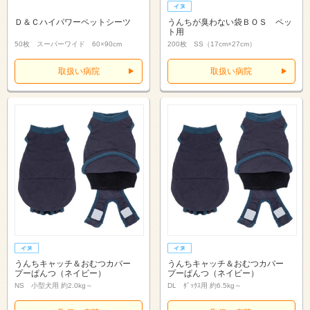
Ｄ＆Ｃハイパワーペットシーツ
うんちが臭わない袋ＢＯＳ ペッ
ト用
50枚 スーパーワイド 60×90cm
200枚 SS（17cm×27cm）
取扱い病院
取扱い病院
うんちキャッチ＆おむつカバー
うんちキャッチ＆おむつカバー
プーぱんつ（ネイビー）
プーぱんつ（ネイビー）
NS 小型犬用 約2.0kg～
DL ﾀﾞｯｸｽ用 約6.5kg～