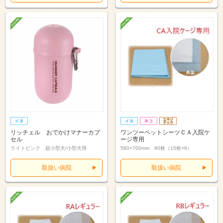
リッチェル おでかけマナーカプ
ワンツーペットシーツＣＡ入院ケ
セル
ージ専用
ライトピンク 超小型犬/小型犬用
580×700mm 90枚（15枚×6）
取扱い病院
取扱い病院