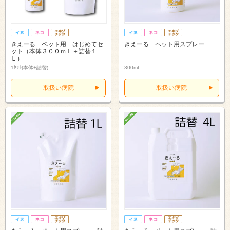
きえーる ペット用 はじめてセ
きえーる ペット用スプレー
ット（本体３００ｍＬ＋詰替１
Ｌ）
1ｾｯﾄ(本体+詰替)
300mL
取扱い病院
取扱い病院