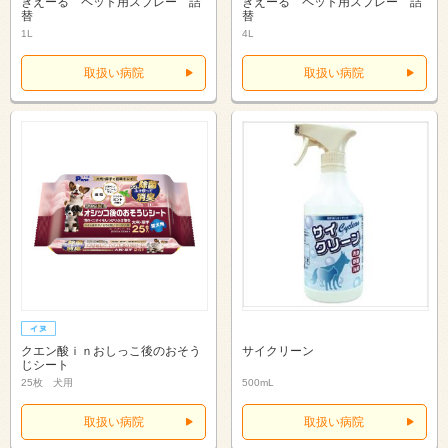
きえーる ペット用スプレー 詰
きえーる ペット用スプレー 詰
替
替
1L
4L
取扱い病院
取扱い病院
クエン酸ｉｎおしっこ後のおそう
サイクリーン
じシート
25枚 犬用
500mL
取扱い病院
取扱い病院