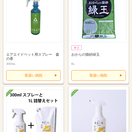
エアエイドペット用スプレー 森
おからの猫砂緑玉
の香
300mL
6L
取扱い病院
取扱い病院