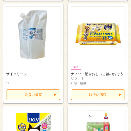
サイクリーン
ナノソイ配合おしっこ後のおそう
じシート
1L
25枚 猫用
取扱い病院
取扱い病院