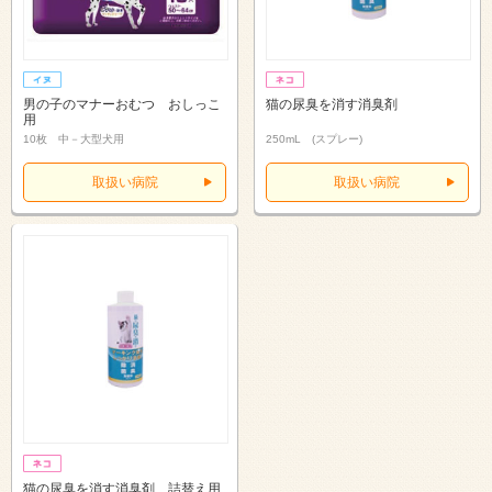
男の子のマナーおむつ おしっこ
猫の尿臭を消す消臭剤
用
10枚 中－大型犬用
250mL (スプレー)
取扱い病院
取扱い病院
猫の尿臭を消す消臭剤 詰替え用