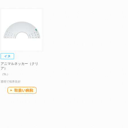
アニマルネッカー（クリ
ア）
（5L）
透明で視界良好