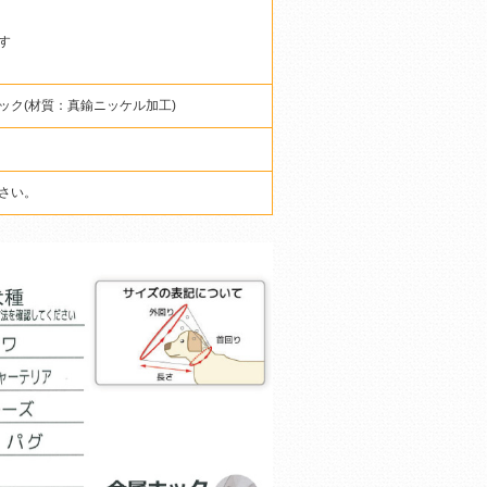
す
ク(材質：真鍮ニッケル加工)
さい。