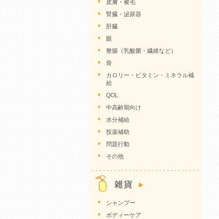
皮膚・被毛
腎臓・泌尿器
肝臓
眼
整腸（乳酸菌・繊維など）
骨
カロリー・ビタミン・ミネラル補
給
QOL
中高齢期向け
水分補給
投薬補助
問題行動
その他
シャンプー
ボディーケア