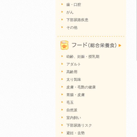
歯・口腔
がん
下部尿路疾患
その他
幼齢、妊娠・授乳期
アダルト
高齢用
太り気味
皮膚・毛艶の健康
胃腸・皮膚
毛玉
自然派
室内飼い
下部尿路リスク
避妊・去勢