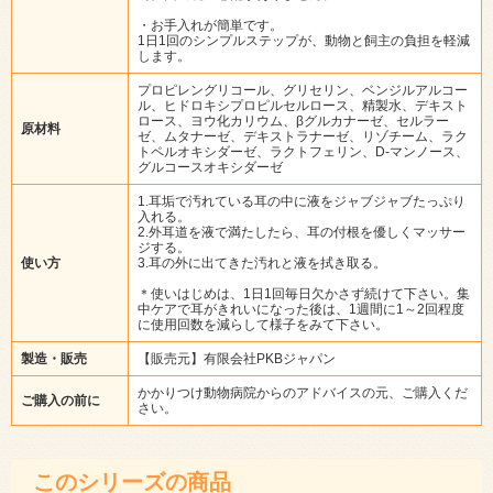
・お手入れが簡単です。
1日1回のシンプルステップが、動物と飼主の負担を軽減
します。
プロピレングリコール、グリセリン、ベンジルアルコー
ル、ヒドロキシプロピルセルロース、精製水、デキスト
ロース、ヨウ化カリウム、βグルカナーゼ、セルラー
原材料
ゼ、ムタナーゼ、デキストラナーゼ、リゾチーム、ラク
トペルオキシダーゼ、ラクトフェリン、D-マンノース、
グルコースオキシダーゼ
1.耳垢で汚れている耳の中に液をジャブジャブたっぷり
入れる。
2.外耳道を液で満たしたら、耳の付根を優しくマッサー
ジする。
使い方
3.耳の外に出てきた汚れと液を拭き取る。
＊使いはじめは、1日1回毎日欠かさず続けて下さい。集
中ケアで耳がきれいになった後は、1週間に1～2回程度
に使用回数を減らして様子をみて下さい。
製造・販売
【販売元】有限会社PKBジャパン
かかりつけ動物病院からのアドバイスの元、ご購入くだ
ご購入の前に
さい。
このシリーズの商品