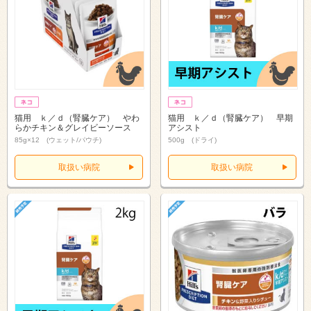
猫用 ｋ／ｄ（腎臓ケア） やわ
猫用 ｋ／ｄ（腎臓ケア） 早期
らかチキン＆グレイビーソース
アシスト
85g×12 (ウェット/パウチ)
500g (ドライ)
取扱い病院
取扱い病院