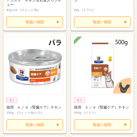
アシスト チキン＆野菜入りシチ
ン
ュー
82g×24 (ウェット/缶)
2kg (ドライ)
取扱い病院
取扱い病院
猫用 ｋ／ｄ（腎臓ケア）チキン
猫用 ｋ／ｄ（腎臓ケア）チキン
156g (ウェット/缶/バラ)
500g (ドライ)
取扱い病院
取扱い病院