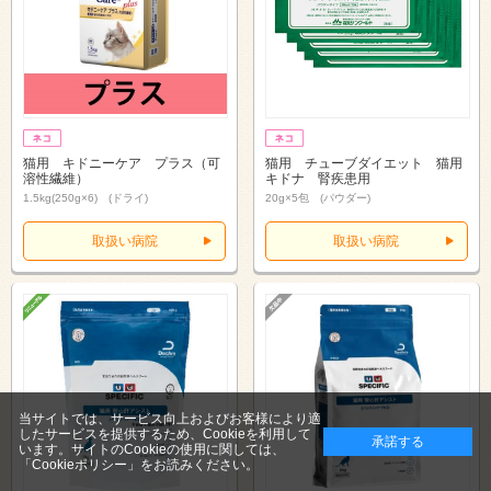
猫用 キドニーケア プラス（可
猫用 チューブダイエット 猫用
溶性繊維）
キドナ 腎疾患用
1.5kg(250g×6) (ドライ)
20g×5包 (パウダー)
取扱い病院
取扱い病院
当サイトでは、サービス向上およびお客様により適
したサービスを提供するため、Cookieを利用して
承諾する
います。サイトのCookieの使用に関しては、
「Cookieポリシー」
をお読みください。