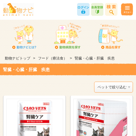
動物ナビトップ
>
フード（療法食）
>
腎臓・心臓・肝臓 疾患
腎臓・心臓・肝臓 疾患
ペットで絞り込む