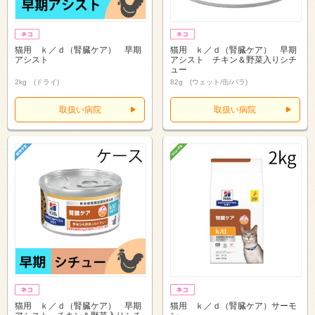
猫用 ｋ／ｄ（腎臓ケア） 早期
猫用 ｋ／ｄ（腎臓ケア） 早期
アシスト
アシスト チキン＆野菜入りシチ
ュー
2kg (ドライ)
82g (ウェット/缶/バラ)
取扱い病院
取扱い病院
猫用 ｋ／ｄ（腎臓ケア） 早期
猫用 ｋ／ｄ（腎臓ケア）サーモ