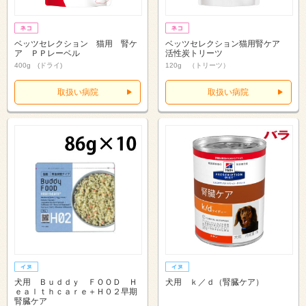
ベッツセレクション 猫用 腎ケ
ベッツセレクション猫用腎ケア
ア ＰＰレーベル
活性炭トリーツ
400g (ドライ)
120g （トリーツ）
取扱い病院
取扱い病院
犬用 Ｂｕｄｄｙ ＦＯＯＤ Ｈ
犬用 ｋ／ｄ（腎臓ケア）
ｅａｌｔｈｃａｒｅ＋Ｈ０２早期
腎臓ケア