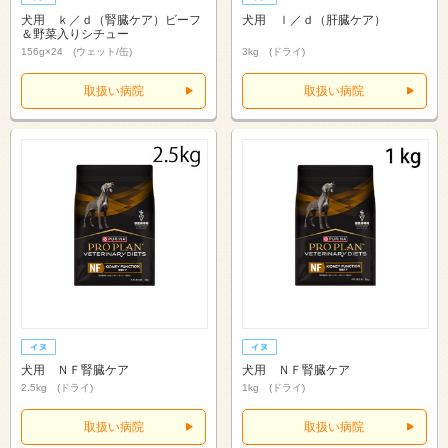
犬用 ｋ／ｄ（腎臓ケア）ビーフ
犬用 ｌ／ｄ（肝臓ケア）
＆野菜入りシチュー
156g×24 (ウェット/缶)
3kg (ドライ)
取扱い病院
取扱い病院
犬用 ＮＦ腎臓ケア
犬用 ＮＦ腎臓ケア
2.5kg (ドライ)
1kg (ドライ)
取扱い病院
取扱い病院