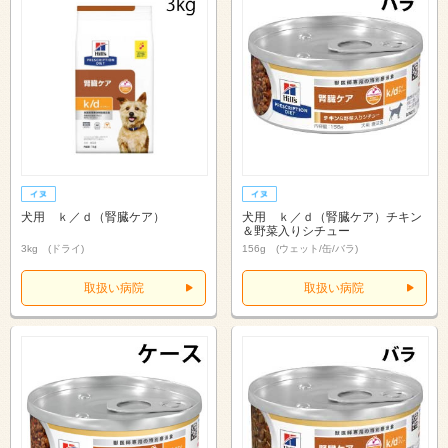
犬用 ｋ／ｄ（腎臓ケア）
犬用 ｋ／ｄ（腎臓ケア）チキン
＆野菜入りシチュー
3kg (ドライ)
156g (ウェット/缶/バラ)
取扱い病院
取扱い病院