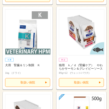
犬用 腎臓＆リン制限 Ｋ
猫用 ｋ／ｄ（腎臓ケア） やわ
らかサーモン＆グレイビーソース
1kg (ドライ)
85g×12 (ウェット/パウチ)
取扱い病院
取扱い病院