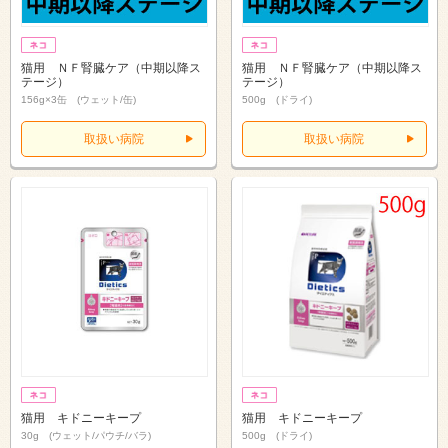
猫用 ＮＦ腎臓ケア（中期以降ス
猫用 ＮＦ腎臓ケア（中期以降ス
テージ）
テージ）
156g×3缶 (ウェット/缶)
500g (ドライ)
取扱い病院
取扱い病院
猫用 キドニーキープ
猫用 キドニーキープ
30g (ウェット/パウチ/バラ)
500g (ドライ)