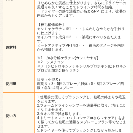
りなめらかな質感に仕上がります。さらにドライヤーの
風通りを良くすることでドライング時間を短縮。
・ドライヤーの熱で浸透力が高まるPPTにより、被毛の
内部からもケアします。
【被毛補修成分】
カシミヤケラチン※1・・・ふんわりなめらかな手触り
に仕上げます。
オイルコート成分※2・・・被毛にすべりをあたえま
す。
ヒートアクティブPPT※3・・・被毛のダメージを内側
原材料
から補修します。
※1 加水分解ケラチン[カシミヤヤギ]
※2 ジメチコン
※3 [ジヒドロキシメチルシリルプロポキシ]ヒドロキシ
プロピル加水分解ケラチン
目安（小型犬）
使用量
顔周り：3～5回スプレー／胴体：5～8回スプレー／四
肢：各3～4回スプレー
1.使用前に優しくブラッシングし、被毛の絡まりや毛玉
をとります。
2.フォームドライシャンプーを適量手に取り、汚れによ
くなじませます。
3.タオル等で拭き取ります。
使い方
4.トリートメント（ハリコシケアorさらツヤケア）をよ
く振ってから被毛に適量をスプレーしブラシ等でなじま
せます。
5.ドライヤーを使ってブラッシングしながら乾かしま