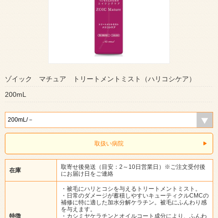
ゾイック マチュア トリートメントミスト（ハリコシケア）
200mL
取扱い病院
取寄せ後発送（目安：2～10日営業日）※ご注文受付後
在庫
にお届け日をご連絡
・被毛にハリとコシを与えるトリートメントミスト。
・日常のダメージが蓄積しやすいキューティクルCMCの
補修に特に適した加水分解ケラチン。被毛にふんわり感
を与えます。
特徴
・カシミヤケラチンとオイルコート成分により、ふんわ