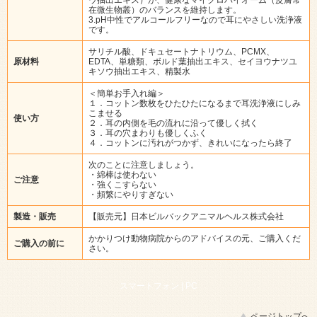
在微生物叢）のバランスを維持します。
3.pH中性でアルコールフリーなので耳にやさしい洗浄液
です。
サリチル酸、ドキュセートナトリウム、PCMX、
原材料
EDTA、単糖類、ボルド葉抽出エキス、セイヨウナツユ
キソウ抽出エキス、精製水
＜簡単お手入れ編＞
１．コットン数枚をひたひたになるまで耳洗浄液にしみ
こませる
使い方
２．耳の内側を毛の流れに沿って優しく拭く
３．耳の穴まわりも優しくふく
４．コットンに汚れがつかず、きれいになったら終了
次のことに注意しましょう。
・綿棒は使わない
ご注意
・強くこすらない
・頻繁にやりすぎない
製造・販売
【販売元】日本ビルバックアニマルヘルス株式会社
かかりつけ動物病院からのアドバイスの元、ご購入くだ
ご購入の前に
さい。
スマートフォン |
PC
ページトップへ