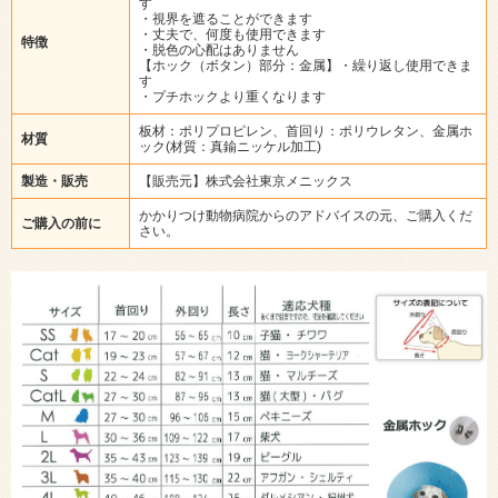
す
・視界を遮ることができます
・丈夫で、何度も使用できます
特徴
・脱色の心配はありません
【ホック（ボタン）部分：金属】・繰り返し使用できま
す
・プチホックより重くなります
板材：ポリプロピレン、首回り：ポリウレタン、金属ホ
材質
ック(材質：真鍮ニッケル加工)
製造・販売
【販売元】株式会社東京メニックス
かかりつけ動物病院からのアドバイスの元、ご購入くだ
ご購入の前に
さい。