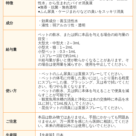
特徴
性水」から生まれたバイオ消臭液
●無香・抗菌・無色透明
●ふん尿臭・ケージまわりなどの臭いをスッキリ消臭
・効果成分：善玉活性水
成分
・液性：弱アルカリ性・透明
ペットの飲水、または餌に本品を与える場合の給与量の
目安：
大型犬・中型犬：2～3mL
小型犬・猫：1～2mL
給与量
小型ペット：0.3～1mL
（スプレー1回で約1mL）
※給与量が多いと便が軟らかくなることがあります。そ
の場合は使用量を減らすか、使用を中止してください。
・ペットのふん尿臭には直接スプレーしてください。
・ペットの体毛に付着した臭いにはしっとり濡れる程度
にスプレーした後、ブラッシング、又は布で拭いてくだ
さい。毛づやも良くなります。
使い方
・ペットの飲水、又は餌に本体を与えることで便臭を減
らすことが可能です。
・観賞魚用水槽の消臭と浄化には水の交換時に本品を水
1Lに対して1mL投入してください。
・昆虫マットの消臭には直接スプレーしてください。
本品は飲み物ではありません。手肌にかかっても問題あ
ご注意
りませんが、万一異常を感じたら医師に相談してくださ
い。本来の用途以外には使用しないでください。
生産国
【生産国】日本