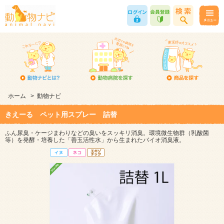
ホーム
>
動物ナビ
きえーる ペット用スプレー 詰替
ふん尿臭・ケージまわりなどの臭いをスッキリ消臭。環境微生物群（乳酸菌
等）を発酵・培養した「善玉活性水」から生まれたバイオ消臭液。