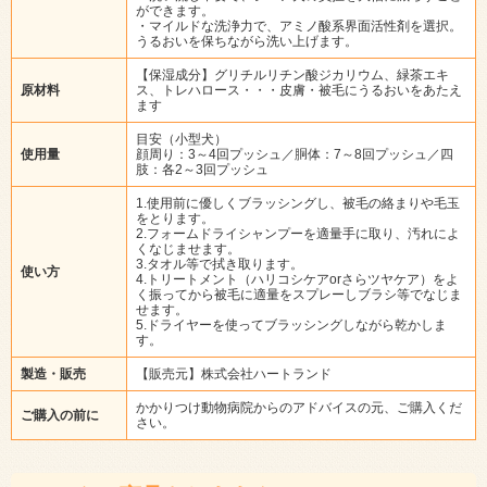
ができます。
・マイルドな洗浄力で、アミノ酸系界面活性剤を選択。
うるおいを保ちながら洗い上げます。
【保湿成分】グリチルリチン酸ジカリウム、緑茶エキ
原材料
ス、トレハロース・・・皮膚・被毛にうるおいをあたえ
ます
目安（小型犬）
使用量
顔周り：3～4回プッシュ／胴体：7～8回プッシュ／四
肢：各2～3回プッシュ
1.使用前に優しくブラッシングし、被毛の絡まりや毛玉
をとります。
2.フォームドライシャンプーを適量手に取り、汚れによ
くなじませます。
3.タオル等で拭き取ります。
使い方
4.トリートメント（ハリコシケアorさらツヤケア）をよ
く振ってから被毛に適量をスプレーしブラシ等でなじま
せます。
5.ドライヤーを使ってブラッシングしながら乾かしま
す。
製造・販売
【販売元】株式会社ハートランド
かかりつけ動物病院からのアドバイスの元、ご購入くだ
ご購入の前に
さい。