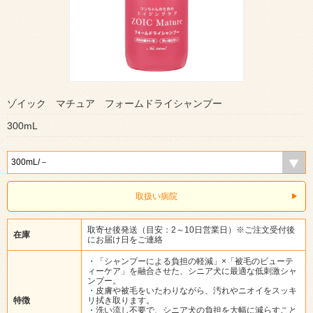
ゾイック マチュア フォームドライシャンプー
300mL
取扱い病院
取寄せ後発送（目安：2～10日営業日）※ご注文受付後
在庫
にお届け日をご連絡
・「シャンプーによる負担の軽減」×「被毛のビューテ
ィーケア」を融合させた、シニア犬に最適な低刺激シャ
ンプー。
・皮膚や被毛をいたわりながら、汚れやニオイをスッキ
特徴
リ拭き取ります。
・洗い流し不要で、シニア犬の負担を大幅に減らすこと