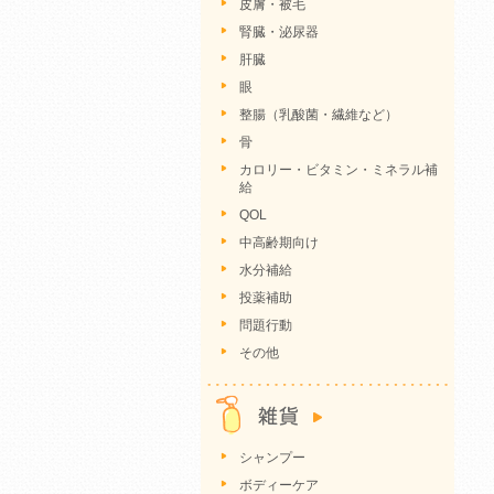
皮膚・被毛
腎臓・泌尿器
肝臓
眼
整腸（乳酸菌・繊維など）
骨
カロリー・ビタミン・ミネラル補
給
QOL
中高齢期向け
水分補給
投薬補助
問題行動
その他
シャンプー
ボディーケア