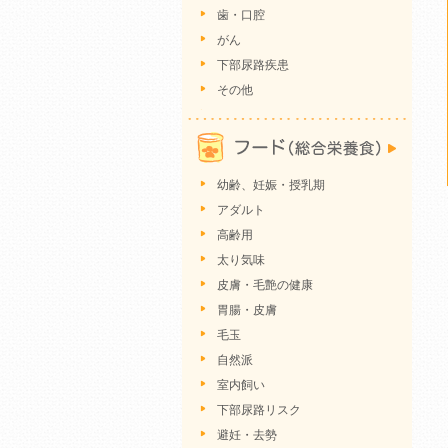
歯・口腔
がん
下部尿路疾患
その他
幼齢、妊娠・授乳期
アダルト
高齢用
太り気味
皮膚・毛艶の健康
胃腸・皮膚
毛玉
自然派
室内飼い
下部尿路リスク
避妊・去勢