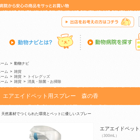
ホーム
>
動物ナビ
ホーム
>
雑貨
ホーム
>
雑貨
>
トイレグッズ
ホーム
>
雑貨
>
消臭・除菌・お掃除
エアエイドペット用スプレー 森の香
天然素材でつくられた環境とペットに優しいスプレー
エアエイドペット
（300mL）