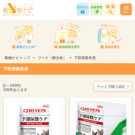
動物ナビトップ
>
フード（療法食）
>
下部尿路疾患
下部尿路疾患
[1～100件]
ペットで絞り込む
106件あります