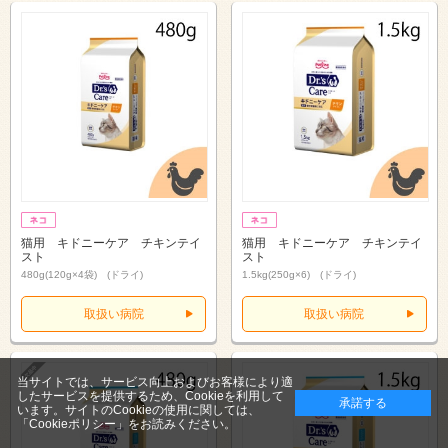
猫用 キドニーケア チキンテイ
猫用 キドニーケア チキンテイ
スト
スト
480g(120g×4袋) (ドライ)
1.5kg(250g×6) (ドライ)
取扱い病院
取扱い病院
当サイトでは、サービス向上およびお客様により適
したサービスを提供するため、Cookieを利用して
承諾する
います。サイトのCookieの使用に関しては、
「Cookieポリシー」
をお読みください。