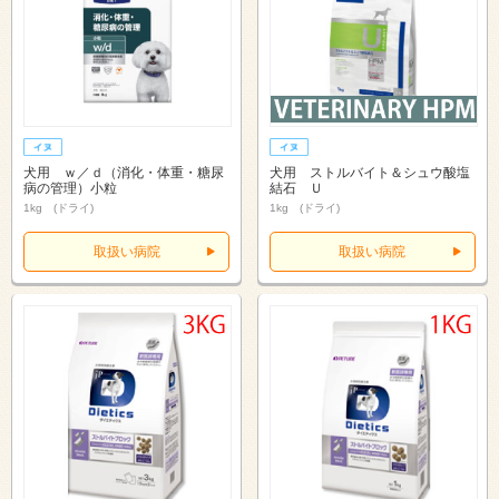
犬用 ｗ／ｄ（消化・体重・糖尿
犬用 ストルバイト＆シュウ酸塩
病の管理）小粒
結石 Ｕ
1kg (ドライ)
1kg (ドライ)
取扱い病院
取扱い病院