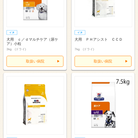
犬用 ｃ／ｄマルチケア（尿ケ
犬用 ＰＨアシスト ＣＣＤ
ア）小粒
3kg (ドライ)
7kg (ドライ)
取扱い病院
取扱い病院