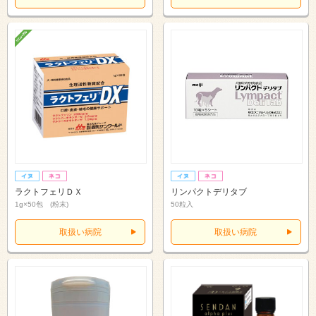
ラクトフェリＤＸ
リンパクトデリタブ
1g×50包 (粉末)
50粒入
取扱い病院
取扱い病院