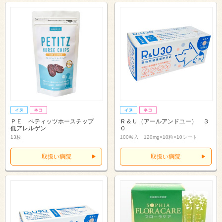
ＰＥ ペティッツホースチップ
Ｒ＆Ｕ（アールアンドユー） ３
低アレルゲン
０
13枚
100粒入 120mg×10粒×10シート
取扱い病院
取扱い病院