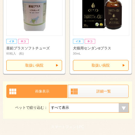
亜鉛プラスソフトチューズ
犬猫用センダンαプラス
60粒入 (粒)
30mL
取扱い病院
取扱い病院
画像表示
詳細一覧
ペットで絞り込む：
スマートフォン |
PC