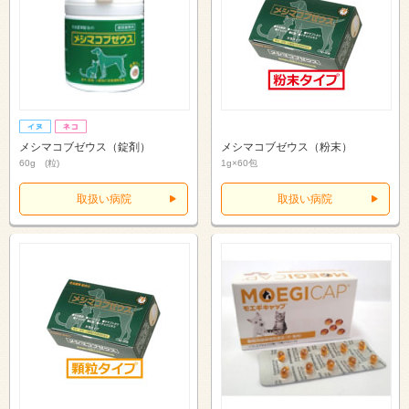
メシマコブゼウス（錠剤）
メシマコブゼウス（粉末）
60g (粒)
1g×60包
取扱い病院
取扱い病院