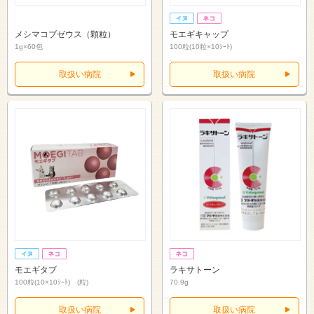
メシマコブゼウス（顆粒）
モエギキャップ
1g×60包
100粒(10粒×10ｼｰﾄ)
取扱い病院
取扱い病院
モエギタブ
ラキサトーン
100粒(10×10ｼｰﾄ) (粒)
70.9g
取扱い病院
取扱い病院