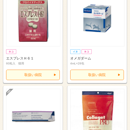
エスプレスＨ６１
オメガダーム
60粒入 猫用
4mL×28包
取扱い病院
取扱い病院