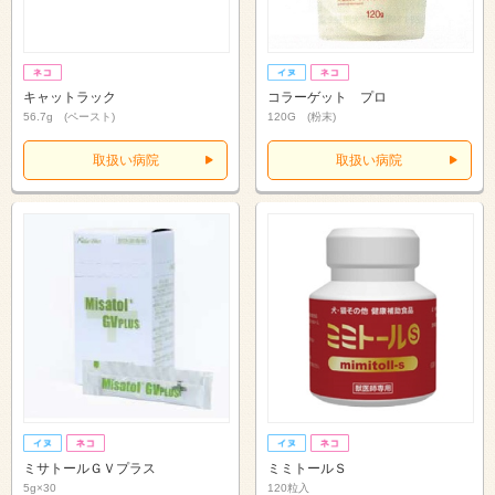
キャットラック
コラーゲット プロ
56.7g (ペースト)
120G (粉末)
取扱い病院
取扱い病院
ミサトールＧＶプラス
ミミトールＳ
5g×30
120粒入