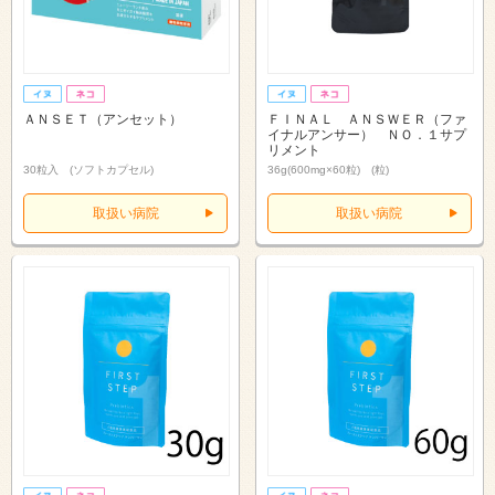
ＡＮＳＥＴ（アンセット）
ＦＩＮＡＬ ＡＮＳＷＥＲ（ファ
イナルアンサー） ＮＯ．１サプ
リメント
30粒入 (ソフトカプセル)
36g(600mg×60粒) (粒)
取扱い病院
取扱い病院