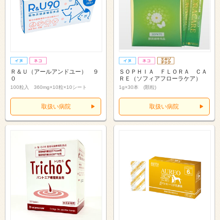
Ｒ＆Ｕ（アールアンドユー） ９
ＳＯＰＨＩＡ ＦＬＯＲＡ ＣＡ
０
ＲＥ（ソフィアフローラケア）
100粒入 360mg×10粒×10シート
1g×30本 (顆粒)
取扱い病院
取扱い病院