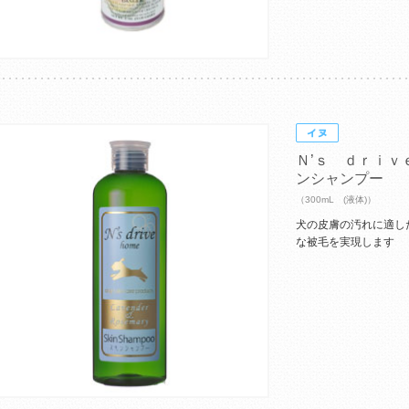
Ｎ’ｓ ｄｒｉｖ
ンシャンプー
（300mL (液体)）
犬の皮膚の汚れに適し
な被毛を実現します