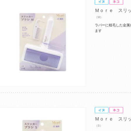
Ｍｏｒｅ スリ
（M）
ラバーに植毛した金属
ます
Ｍｏｒｅ スリ
（S）