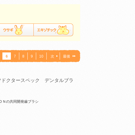
6
7
8
9
10
次
最後
ツドクタースペック デンタルブラ
ＯＮの共同開発歯ブラシ