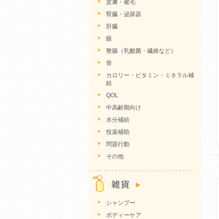
皮膚・被毛
腎臓・泌尿器
肝臓
眼
整腸（乳酸菌・繊維など）
骨
カロリー・ビタミン・ミネラル補
給
QOL
中高齢期向け
水分補給
投薬補助
問題行動
その他
シャンプー
ボディーケア