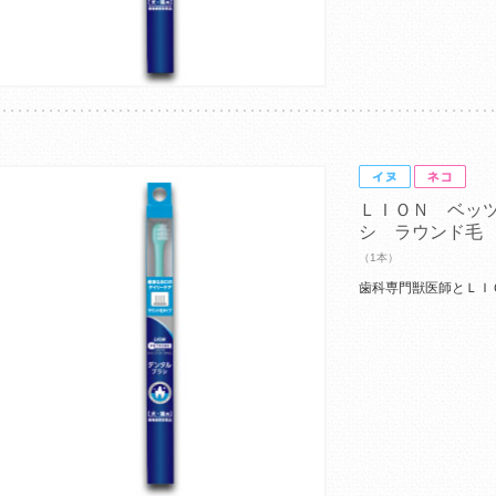
ＬＩＯＮ ベッ
シ ラウンド毛
（1本）
歯科専門獣医師とＬＩ