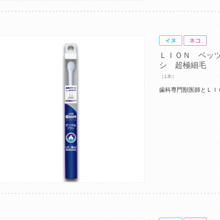
ＬＩＯＮ ベッ
シ 超極細毛
（1本）
歯科専門獣医師とＬＩ