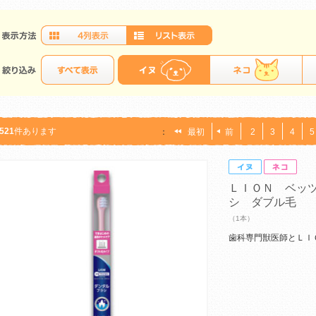
521
件あります
：
最初
前
2
3
4
5
ＬＩＯＮ ベッ
シ ダブル毛
（1本）
歯科専門獣医師とＬＩ