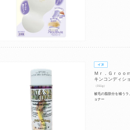
Ｍｒ．Ｇｒｏｏ
キンコンディシ
（311g）
被毛の脂肪分を補うラ
ョナー