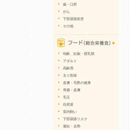
歯・口腔
がん
下部尿路疾患
その他
幼齢、妊娠・授乳期
アダルト
高齢用
太り気味
皮膚・毛艶の健康
胃腸・皮膚
毛玉
自然派
室内飼い
下部尿路リスク
避妊・去勢