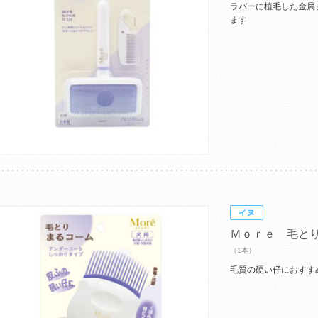
ラバーに植毛した金属
ます
Ｍｏｒｅ 毛と
（1本）
毛質の硬い仔におすす