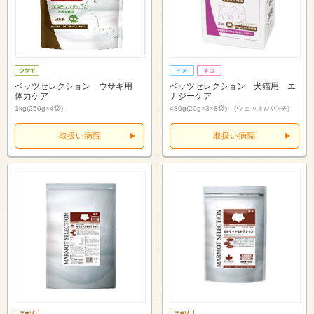
ベッツセレクション ウサギ用
ベッツセレクション 犬猫用 エ
体力ケア
ナジーケア
1kg(250g×4袋)
480g(20g×3×8袋) (ウェット/パウチ)
取扱い病院
取扱い病院