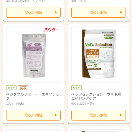
300g(150g×2袋) (ペレット)
30g (粉末)
取扱い病院
取扱い病院
ベジタブルサポート エキゾチッ
ベッツセレクション ウサギ用
ク
エイジングケア
100g (粉末)
900g(225g×4袋)
取扱い病院
取扱い病院