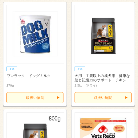
ワンラック ドッグミルク
犬用 ７歳以上の成犬用 健康な
脳と記憶力のサポート チキン
270g
2.5kg (ドライ)
取扱い病院
取扱い病院