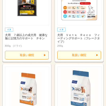
犬用 ７歳以上の成犬用 健康な
犬用 Ｖｅｔｓ Ｒｅｃｏ フィ
脳と記憶力のサポート チキン
ーディングサポート（フレークタ
イプ）
800g (ドライ)
200g
取扱い病院
取扱い病院