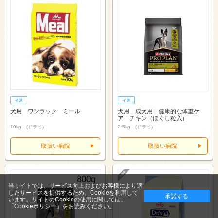
犬用 ワンラック ミール
犬用 成犬用 健康的な体重ケ
ア チキン（ほぐし粒入）
10kg (ドライ)
2.5kg (ドライ)
取扱い病院
取扱い病院
当サイトでは、サービス向上およびお客様により適
したサービスを提供するため、Cookieを利用して
承諾する
います。サイトのCookieの使用に関しては、
「Cookieポリシー」
をお読みください。