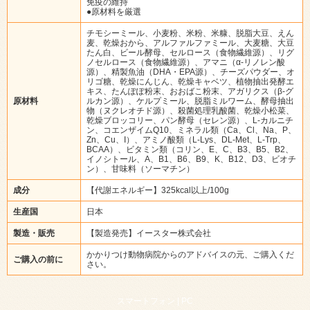
免疫の維持
●原材料を厳選
チモシーミール、小麦粉、米粉、米糠、脱脂大豆、えん
麦、乾燥おから、アルファルファミール、大麦糖、大豆
たん白、ビール酵母、セルロース（食物繊維源）、リグ
ノセルロース（食物繊維源）、アマニ（α-リノレン酸
源）、精製魚油（DHA・EPA源）、チーズパウダー、オ
リゴ糖、乾燥にんじん、乾燥キャベツ、植物抽出発酵エ
キス、たんぽぽ粉末、おおばこ粉末、アガリクス（β-グ
原材料
ルカン源）、ケルプミール、脱脂ミルワーム、酵母抽出
物（ヌクレオチド源）、殺菌処理乳酸菌、乾燥小松菜、
乾燥ブロッコリー、パン酵母（セレン源）、L-カルニチ
ン、コエンザイムQ10、ミネラル類（Ca、Cl、Na、P、
Zn、Cu、I）、アミノ酸類（L-Lys、DL-Met、L-Trp、
BCAA）、ビタミン類（コリン、E、C、B3、B5、B2、
イノシトール、A、B1、B6、B9、K、B12、D3、ビオチ
ン）、甘味料（ソーマチン）
成分
【代謝エネルギー】325kcal以上/100g
生産国
日本
製造・販売
【製造発売】イースター株式会社
かかりつけ動物病院からのアドバイスの元、ご購入くだ
ご購入の前に
さい。
スマートフォン |
PC