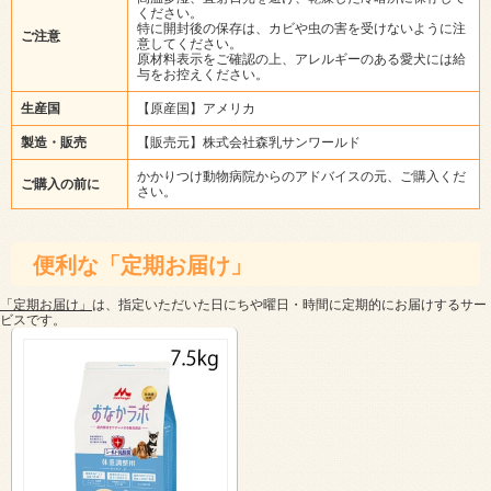
ください。
特に開封後の保存は、カビや虫の害を受けないように注
ご注意
意してください。
原材料表示をご確認の上、アレルギーのある愛犬には給
与をお控えください。
生産国
【原産国】アメリカ
製造・販売
【販売元】株式会社森乳サンワールド
かかりつけ動物病院からのアドバイスの元、ご購入くだ
ご購入の前に
さい。
便利な「定期お届け」
「定期お届け」
は、指定いただいた日にちや曜日・時間に定期的にお届けするサー
ビスです。