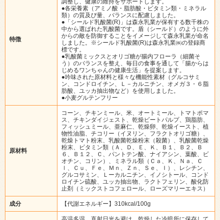
調整し、健康の維持をサポートします。
●各栄養素（アミノ酸・脂肪酸・ビタミン類・ミネラル
類）の質及び量、バランスに配慮しました。
●「シールド乳酸菌(R)」は森永乳業が保有する数千株の
中から選ばれた乳酸菌です。盾（シールド）のように外
からの敵を防御することをイメージして森永乳業が命名
特徴
しました。※シールド乳酸菌(R)は森永乳業㈱の登録商
標です。
●乳酸菌ミックスとオリゴ糖が腸内フローラ（細菌そ
う）のバランスを整え、毎日の食事を通して「腸からは
じめるワンちゃんの健康生活」を提案します。
●吟味された原材料と様々な機能性素材（グルコサミ
ン、コンドロイチン、Ｌ－カルニチン、オメガ３・６脂
肪酸、ユッカ抽出物など）を使用しました。
●小麦グルテンフリー
コーン、チキンミール、米、オートミール、トマトポマ
ス、チキンダイジェスト、乾燥ビートパルプ、鶏脂肪、
フィッシュミール、亜麻仁、乾燥卵、乾燥イースト、植
物性油脂、チコリー（イヌリン、フラクトオリゴ糖）、
乾燥トマト粉末、乳酸菌乾燥粉末（殺菌）、乳酸菌乾燥
粉末、ビタミン類（Ａ、Ｄ、Ｅ、Ｋ、Ｂ１、Ｂ２、Ｂ
原材料
６、Ｂ１２、Ｃ、パントテン酸、ナイアシン、葉酸、ビ
オチン、コリン）、ミネラル類（Ｃａ、Ｋ、Ｎａ、Ｃ
ｌ、Ｃｕ、Ｆｅ、Ｍｎ、Ｚｎ、Ｓｅ、Ｉ）、レシチン、
グルコサミン、Ｌーカルニチン、イノシトール、コンド
ロイチン硫酸、ユッカ抽出物、ラクトフェリン、酸化防
止剤（ミックストコフェロール、ローズマリーエキス）
成分
【代謝エネルギー】310kcal/100g
高温多湿、直射日光を避け、乾燥した冷暗所に保存して