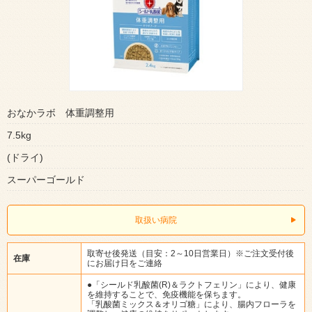
おなかラボ 体重調整用
7.5kg
(ドライ)
スーパーゴールド
取扱い病院
取寄せ後発送（目安：2～10日営業日）※ご注文受付後
在庫
にお届け日をご連絡
●「シールド乳酸菌(R)＆ラクトフェリン」により、健康
を維持することで、免疫機能を保ちます。
「乳酸菌ミックス＆オリゴ糖」により、腸内フローラを