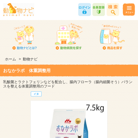
ホーム
>
動物ナビ
おなかラボ 体重調整用
乳酸菌とラクトフェリンなどを配合し、腸内フローラ（腸内細菌そう）バラン
スを整える体重調整用のフード