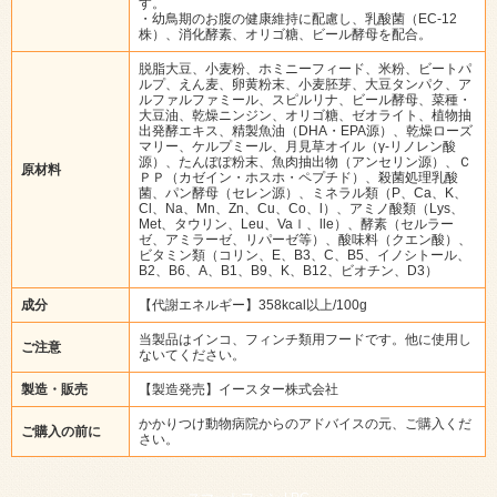
す。
・幼鳥期のお腹の健康維持に配慮し、乳酸菌（EC-12
株）、消化酵素、オリゴ糖、ビール酵母を配合。
脱脂大豆、小麦粉、ホミニーフィード、米粉、ビートパ
ルプ、えん麦、卵黄粉末、小麦胚芽、大豆タンパク、ア
ルファルファミール、スピルリナ、ビール酵母、菜種・
大豆油、乾燥ニンジン、オリゴ糖、ゼオライト、植物抽
出発酵エキス、精製魚油（DHA・EPA源）、乾燥ローズ
マリー、ケルプミール、月見草オイル（γ-リノレン酸
源）、たんぽぽ粉末、魚肉抽出物（アンセリン源）、Ｃ
原材料
ＰＰ（カゼイン・ホスホ・ペプチド）、殺菌処理乳酸
菌、パン酵母（セレン源）、ミネラル類（P、Ca、K、
Cl、Na、Mn、Zn、Cu、Co、l）、アミノ酸類（Lys、
Met、タウリン、Leu、Vaｌ、lle）、酵素（セルラー
ゼ、アミラーゼ、リパーゼ等）、酸味料（クエン酸）、
ビタミン類（コリン、E、B3、C、B5、イノシトール、
B2、B6、A、B1、B9、K、B12、ビオチン、D3）
成分
【代謝エネルギー】358kcal以上/100g
当製品はインコ、フィンチ類用フードです。他に使用し
ご注意
ないてください。
製造・販売
【製造発売】イースター株式会社
かかりつけ動物病院からのアドバイスの元、ご購入くだ
ご購入の前に
さい。