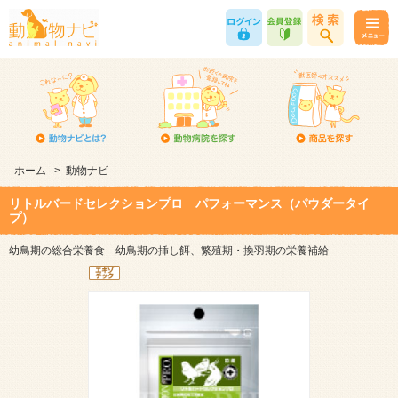
ホーム
>
動物ナビ
リトルバードセレクションプロ パフォーマンス（パウダータイ
プ）
幼鳥期の総合栄養食 幼鳥期の挿し餌、繁殖期・換羽期の栄養補給