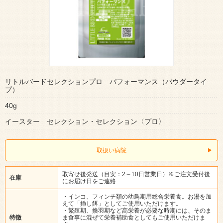
リトルバードセレクションプロ パフォーマンス（パウダータイ
プ）
40g
イースター セレクション・セレクション〈プロ〉
取扱い病院
取寄せ後発送（目安：2～10日営業日）※ご注文受付後
在庫
にお届け日をご連絡
・インコ、フィンチ類の幼鳥期用総合栄養食。お湯を加
えて「挿し餌」としてご使用いただけます。
・繁殖期、換羽期など高栄養が必要な時期には、そのま
特徴
ま食事に混ぜて栄養補助食としてもご使用いただけま