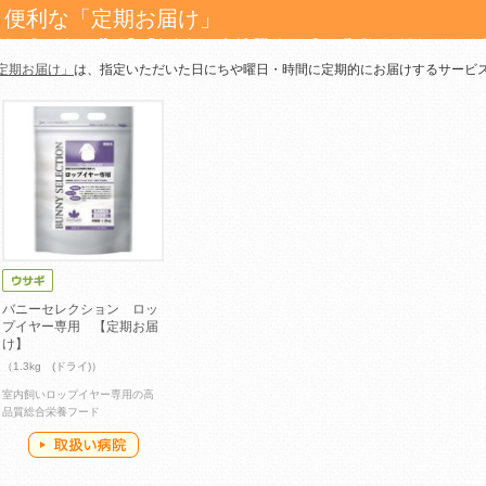
便利な「定期お届け」
定期お届け」
は、指定いただいた日にちや曜日・時間に定期的にお届けするサービ
バニーセレクション ロッ
プイヤー専用 【定期お届
け】
（1.3kg (ドライ)）
室内飼いロップイヤー専用の高
品質総合栄養フード