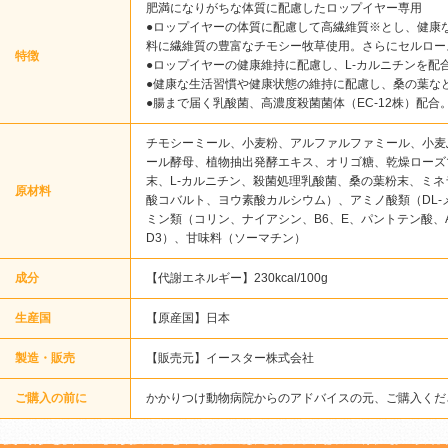
肥満になりがちな体質に配慮したロップイヤー専用
●ロップイヤーの体質に配慮して高繊維質※とし、健康
料に繊維質の豊富なチモシー牧草使用。さらにセルロー
特徴
●ロップイヤーの健康維持に配慮し、L-カルニチンを配
●健康な生活習慣や健康状態の維持に配慮し、桑の葉な
●腸まで届く乳酸菌、高濃度殺菌菌体（EC-12株）配合
チモシーミール、小麦粉、アルファルファミール、小麦
ール酵母、植物抽出発酵エキス、オリゴ糖、乾燥ローズ
末、L-カルニチン、殺菌処理乳酸菌、桑の葉粉末、ミ
原材料
酸コバルト、ヨウ素酸カルシウム）、アミノ酸類（DL-
ミン類（コリン、ナイアシン、B6、E、パントテン酸、A
D3）、甘味料（ソーマチン）
成分
【代謝エネルギー】230kcal/100g
生産国
【原産国】日本
製造・販売
【販売元】イースター株式会社
ご購入の前に
かかりつけ動物病院からのアドバイスの元、ご購入くだ