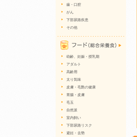
歯・口腔
がん
下部尿路疾患
その他
幼齢、妊娠・授乳期
アダルト
高齢用
太り気味
皮膚・毛艶の健康
胃腸・皮膚
毛玉
自然派
室内飼い
下部尿路リスク
避妊・去勢