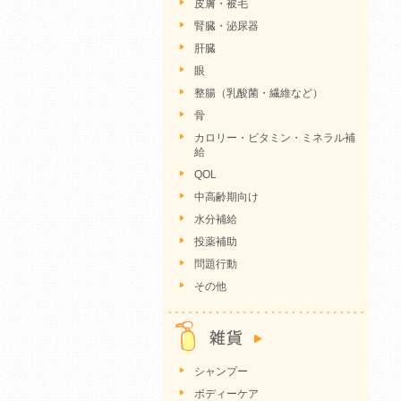
皮膚・被毛
腎臓・泌尿器
肝臓
眼
整腸（乳酸菌・繊維など）
骨
カロリー・ビタミン・ミネラル補
給
QOL
中高齢期向け
水分補給
投薬補助
問題行動
その他
シャンプー
ボディーケア