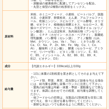
・尿酸値の健康維持に配慮してアンセリンを配合。
・丸型と俵型の2種類の粒形状をミックス。
米粉、ホミニーフィード、小麦粉、ビートパルプ、脱脂
大豆、小麦胚芽、卵黄粉末、えん麦、アルファルファミ
ール、乾燥ニンジン、スピルリナ、ビール酵母、オリゴ
糖、ゼオライト、植物抽出発酵エキス、セルロース、乾
燥ローズマリー、ケルプミール、月見草オイル（γ-リノ
レン酸源）、たんぽぽ粉末、魚肉抽出物（アンセリン
源）、ＣＰＰ（カゼイン・ホスホ・ペプチド）、殺菌処
原材料
理乳酸菌、パン酵母（セレン源）、アミノ酸類（Lys、
Met、タウリン、Leu、Vaｌ、Trp）、ミネラル類（K、
Ca、Cl、Na、P、Zn、Mn、Fe、Mg、Cu、l、Co、
Al）、酸味料（クエン酸）、酵素（セルラーゼ、アミラ
ーゼ、リパーゼ等）、ビタミン類（コリン、E、B3、
C、B5、イノシトール、A、B2、B6、B1、B9、K、
B12、ビオチン、D3）
成分
【代謝エネルギー】339kcal以上/100g
・1日に体重の1割程度を置き餌としてそのまま与えて下
さい。
・シード類、野菜、果実、昆虫類など副食を与える場合
には、給与量を調整し栄養バランスに注意して下さい。
・愛鳥の給与量は年齢・体重・季節・運動量などで異な
給与量
ります。体調に合わせてその程度、給与量を調整してく
ださい。
・他フードからの切替は、当製品の2割程度を目安に混
ぜて与え、徐々に混ぜる量を増やしてください。
・新鮮な水はいつでも飲めるように用意してください。