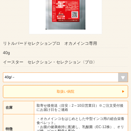
リトルバードセレクションプロ オカメインコ専用
40g
イースター セレクション・セレクション〈プロ〉
取扱い病院
取寄せ後発送（目安：2～10日営業日）※ご注文受付後
在庫
にお届け日をご連絡
・オカメインコをはじめとした中型インコ用の総合栄養
食ペレット。
・お腹の健康維持に配慮し、乳酸菌（EC-12株）、オリ
特徴
ゴ糖、ビール酵母を配合。