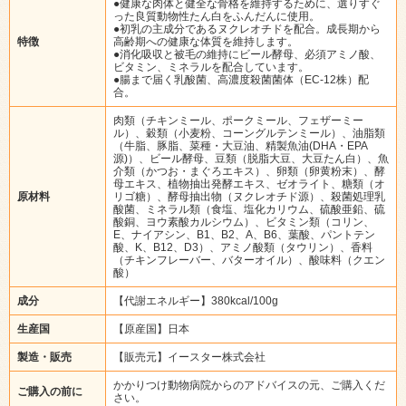
●健康な肉体と健全な骨格を維持するために、選りすぐ
った良質動物性たん白をふんだんに使用。
●初乳の主成分であるヌクレオチドを配合。成長期から
特徴
高齢期への健康な体質を維持します。
●消化吸収と被毛の維持にビール酵母、必須アミノ酸、
ビタミン、ミネラルを配合しています。
●腸まで届く乳酸菌、高濃度殺菌菌体（EC-12株）配
合。
肉類（チキンミール、ポークミール、フェザーミー
ル）、穀類（小麦粉、コーングルテンミール）、油脂類
（牛脂、豚脂、菜種・大豆油、精製魚油(DHA・EPA
源)）、ビール酵母、豆類（脱脂大豆、大豆たん白）、魚
介類（かつお・まぐろエキス）、卵類（卵黄粉末）、酵
母エキス、植物抽出発酵エキス、ゼオライト、糖類（オ
原材料
リゴ糖）、酵母抽出物（ヌクレオチド源）、殺菌処理乳
酸菌、ミネラル類（食塩、塩化カリウム、硫酸亜鉛、硫
酸銅、ヨウ素酸カルシウム）、ビタミン類（コリン、
E、ナイアシン、B1、B2、A、B6、葉酸、パントテン
酸、K、B12、D3）、アミノ酸類（タウリン）、香料
（チキンフレーバー、バターオイル）、酸味料（クエン
酸）
成分
【代謝エネルギー】380kcal/100g
生産国
【原産国】日本
製造・販売
【販売元】イースター株式会社
かかりつけ動物病院からのアドバイスの元、ご購入くだ
ご購入の前に
さい。