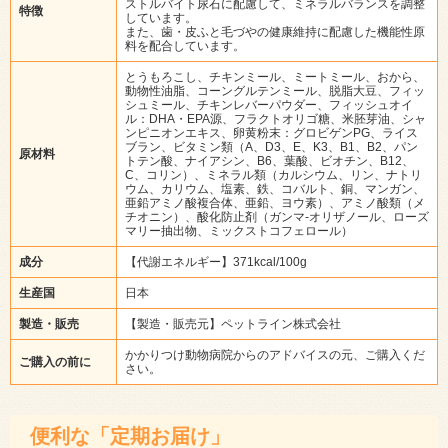
ストルバイト尿石に配慮して、ミネラルバランスを調整
特徴
しています。
また、歯・皮ふと毛づやの健康維持に配慮した機能性原
料を配合しています。
とうもろこし、チキンミール、ミートミール、おから、
動物性油脂、コーングルテンミール、脱脂大豆、フィッ
シュミール、チキンレバーパウダー、フィッシュオイ
ル：DHA・EPA源、フラクトオリゴ糖、米胚芽油、シャ
ンピニオンエキス、卵黄粉末：グロビゲンPG、ライス
ブラン、ビタミン類（A、D3、E、K3、B1、B2、パン
原材料
トテン酸、ナイアシン、B6、葉酸、ビオチン、B12、
C、コリン）、ミネラル類（カルシウム、リン、ナトリ
ウム、カリウム、塩素、鉄、コバルト、銅、マンガン、
亜鉛アミノ酸複合体、亜鉛、ヨウ素）、アミノ酸類（メ
チオニン）、酸化防止剤（ガンマ-オリザノール、ローズ
マリー抽出物、ミックストコフェロール）
成分
【代謝エネルギー】371kcal/100g
生産国
日本
製造・販売
【製造・販売元】ペットライン株式会社
かかりつけ動物病院からのアドバイスの元、ご購入くだ
ご購入の前に
さい。
便利な「定期お届け」