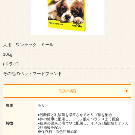
犬用 ワンラック ミール
10kg
(ドライ)
その他のペットフードブランド
取扱い病院
在庫
あり
●乳酸菌と乳酸菌を増殖させるオリゴ糖を配合
●体の健康に配慮し、アミノ酸をバランスよく配合
特徴
●皮膚の健康と毛づやに配慮し、オメガ3脂肪酸とオメガ
6脂肪酸を配合
※保存料・着色料無添加