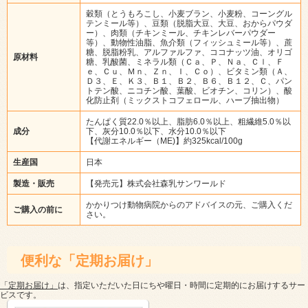
穀類（とうもろこし、小麦ブラン、小麦粉、コーングル
テンミール等）、豆類（脱脂大豆、大豆、おからパウダ
ー）、肉類（チキンミール、チキンレバーパウダー
等）、動物性油脂、魚介類（フィッシュミール等）、蔗
糖、脱脂粉乳、アルファルファ、ココナッツ油、オリゴ
原材料
糖、乳酸菌、ミネラル類（Ｃａ、Ｐ、Ｎａ、Ｃｌ、Ｆ
ｅ、Ｃｕ、Ｍｎ、Ｚｎ、Ｉ、Ｃｏ）、ビタミン類（Ａ、
Ｄ３、Ｅ、Ｋ３、Ｂ１、Ｂ２、Ｂ６、Ｂ１２、Ｃ、パン
トテン酸、ニコチン酸、葉酸、ビオチン、コリン）、酸
化防止剤（ミックストコフェロール、ハーブ抽出物）
たんぱく質22.0％以上、脂肪6.0％以上、粗繊維5.0％以
成分
下、灰分10.0％以下、水分10.0％以下
【代謝エネルギー（ME)】約325kcal/100g
生産国
日本
製造・販売
【発売元】株式会社森乳サンワールド
かかりつけ動物病院からのアドバイスの元、ご購入くだ
ご購入の前に
さい。
便利な「定期お届け」
「定期お届け」
は、指定いただいた日にちや曜日・時間に定期的にお届けするサー
ビスです。