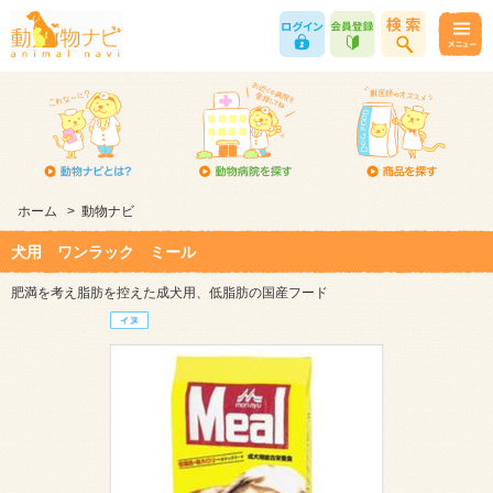
ホーム
>
動物ナビ
犬用 ワンラック ミール
肥満を考え脂肪を控えた成犬用、低脂肪の国産フード