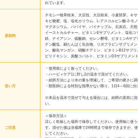
れています。
チモシー牧草粉末、大豆殻、大豆粉末、小麦胚芽、キサ
キビ糖蜜、塩、塩化カリウム、L-アスコルビン酸-2-モ
マグネシウム、パパイヤ、パイナップル、石灰石、天然
イーストカルチャー、ビタミンEサプリメント、塩化コ
原材料
鉄、ナイアシン、硫酸銅、セレン酵母、ビタミンAサプ
テン酸塩、銅たんぱく化合物、リボフラビンサプリメン
ン、酸化マンガン、硝酸チアミン、ビタミンB12サプ
ピリドキシン、炭酸コバルト、ビタミンD3サプリメン
・使用前によく振ってください。
・ハービィケア1に対し2の温水で混ぜてください。
・給餌方法により水の量を増減して、ご希望の硬さに調
使い方
・獣医師による特別な指導がない限り、1日4～6回に分
※本品を温水で混ぜて与える場合には、給餌の直前に混
い。
＜保存方法＞
涼しく乾燥した場所で保存してください。使用毎に使う
ご注意
す。混ぜた後は冷蔵庫で24時間まで保存できますが、使
してください。