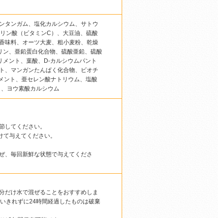
ンタンガム、塩化カルシウム、サトウ
ノリン酸（ビタミンC）、大豆油、硫酸
香味料、オーツ大麦、粗小麦粉、乾燥
リン、亜鉛蛋白化合物、硫酸亜鉛、硫酸
リメント、葉酸、D-カルシウムパント
ト、マンガンたんぱく化合物、ビオチ
リメント、亜セレン酸ナトリウム、塩酸
ト、ヨウ素酸カルシウム
節してください。
けて与えてください。
ぜ、毎回新鮮な状態で与えてくださ
分だけ水で混ぜることをおすすめしま
いきれずに24時間経過したものは破棄