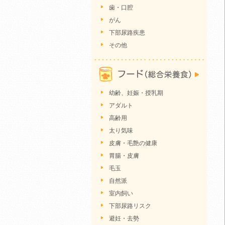
歯・口腔
がん
下部尿路疾患
その他
幼齢、妊娠・授乳期
アダルト
高齢用
太り気味
皮膚・毛艶の健康
胃腸・皮膚
毛玉
自然派
室内飼い
下部尿路リスク
避妊・去勢