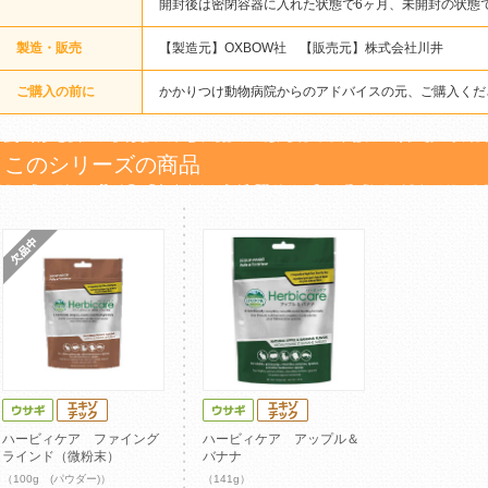
開封後は密閉容器に入れた状態で6ヶ月、未開封の状態
製造・販売
【製造元】OXBOW社 【販売元】株式会社川井
ご購入の前に
かかりつけ動物病院からのアドバイスの元、ご購入くだ
このシリーズの商品
ハービィケア ファイング
ハービィケア アップル＆
ラインド（微粉末）
バナナ
（100g (パウダー)）
（141g）