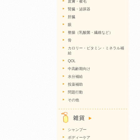
皮膚・被毛
腎臓・泌尿器
肝臓
眼
整腸（乳酸菌・繊維など）
骨
カロリー・ビタミン・ミネラル補
給
QOL
中高齢期向け
水分補給
投薬補助
問題行動
その他
シャンプー
ボディーケア