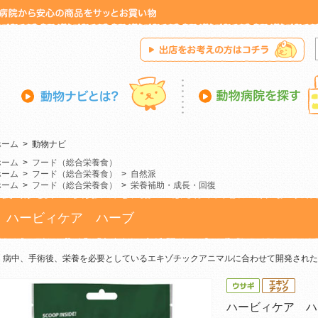
ホーム
>
動物ナビ
ホーム
>
フード（総合栄養食）
ホーム
>
フード（総合栄養食）
>
自然派
ホーム
>
フード（総合栄養食）
>
栄養補助・成長・回復
ハービィケア ハーブ
病中、手術後、栄養を必要としているエキゾチックアニマルに合わせて開発された
ハービィケア ハ