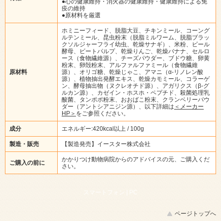
●心の健康維持・消火器の健康維持・健康維持による免
疫の維持
●原材料を厳選
ホミニーフィード、脱脂大豆、チキンミール、コーング
ルテンミール、昆虫粉末（脱脂ミルワーム、脱脂ブラッ
クソルジャーフライ幼虫、乾燥サナギ）、米粉、ビール
酵母、ビートパルプ、乾燥りんご、乾燥バナナ、セルロ
ース（食物繊維源）、チーズパウダー、ブドウ糖、卵黄
粉末、卵殻粉末、アルファルファミール（食物繊維
原材料
源）、オリゴ糖、乾燥じゃこ、アマニ（α-リノレン酸
源）、植物抽出発酵エキス、乾燥カモミール、コラーゲ
ン、酵母抽出物（ヌクレオチド源）、アガリクス（β-グ
ルカン源）、カゼイン・ホスホ・ペプチド、殺菌処理乳
酸菌、タンポポ粉末、おおばこ粉末、クランベリーパウ
ダー（アントシアニジン源）、以下詳細は
＜メーカー
HP＞
をご参照ください。
成分
エネルギー:420kcal以上 / 100g
製造・販売
【製造発売】イースター株式会社
かかりつけ動物病院からのアドバイスの元、ご購入くだ
ご購入の前に
さい。
スマートフォン |
PC
ページトップへ