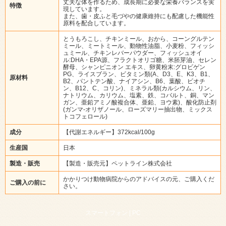
丈夫な体を作るため、成長期に必要な栄養バランスを実
特徴
現しています。
また、歯・皮ふと毛づやの健康維持にも配慮した機能性
原料を配合しています。
とうもろこし、チキンミール、おから、コーングルテン
ミール、ミートミール、動物性油脂、小麦粉、フィッシ
ュミール、チキンレバーパウダー、フィッシュオイ
ル:DHA・EPA源、フラクトオリゴ糖、米胚芽油、セレン
酵母、シャンピニオン エキス、卵黄粉末:グロビゲン
PG、ライスブラン、ビタミン類(A、D3、E、K3、B1、
原材料
B2、パントテン酸、ナイアシン、B6、葉酸、ビオチ
ン、B12、C、コリン)、ミネラル類(カルシウム、リン、
ナトリウム、カリウム、塩素、鉄、コバルト、銅、マン
ガン、亜鉛アミノ酸複合体、亜鉛、ヨウ素)、酸化防止剤
(ガンマ-オリザノール、ローズマリー抽出物、ミックス
トコフェロール)
成分
【代謝エネルギー】372kcal/100g
生産国
日本
製造・販売
【製造・販売元】ペットライン株式会社
かかりつけ動物病院からのアドバイスの元、ご購入くだ
ご購入の前に
さい。
スマートフォン |
PC