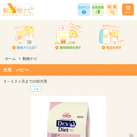
ホーム
>
動物ナビ
犬用 パピー
３～１２ヶ月までの幼犬用