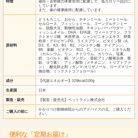
特徴
避妊・去勢後の体重管理に配慮して、低カロリー設計に
しています。
また、歯の健康維持に配慮しています。
とうもろこし、おから、チキンミール、ミートミール、
セルロース、フィッシュミール、コーングルテンミー
ル、脱脂大豆、動物性油脂、チキンレバーパウダー 、フ
ィッシュオイル：DHA・EPA源、ウィートブラン、フラ
クトオリゴ糖、米胚芽油、シャンピニオンエキス、卵黄
粉末：グロビゲンPG、ライスブラン、ビタミン類（A、
原材料
D3、E、K3、B1、B2、パントテン酸、ナイアシン、
B6、葉酸、ビオチン、B12、C、コリン）、ミネラル類
（カルシウム、リン、ナトリウム、カリウム、塩素、
鉄、コバルト、銅、マンガン、亜鉛アミノ酸複合体、亜
鉛、ヨウ素）、アミノ酸類（メチオニン、トリプトファ
ン）、酸化防止剤（ガンマ-オリザノール、ローズマリー
抽出物、ミックストコフェロール）
成分
【代謝エネルギー】329kcal/100g
生産国
日本
製造・販売
【製造・販売元】ペットライン株式会社
かかりつけ動物病院からのアドバイスの元、ご購入くだ
ご購入の前に
さい。
便利な「定期お届け」