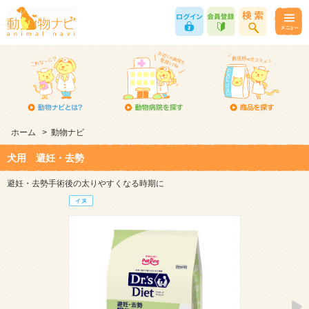
ホーム
>
動物ナビ
犬用 避妊・去勢
避妊・去勢手術後の太りやすくなる時期に