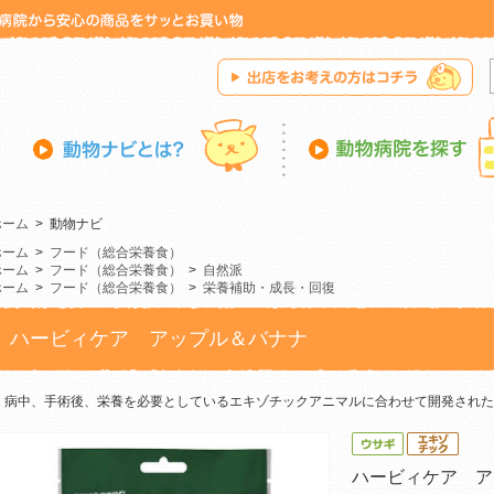
ホーム
>
動物ナビ
ホーム
>
フード（総合栄養食）
ホーム
>
フード（総合栄養食）
>
自然派
ホーム
>
フード（総合栄養食）
>
栄養補助・成長・回復
ハービィケア アップル＆バナナ
病中、手術後、栄養を必要としているエキゾチックアニマルに合わせて開発された
ハービィケア ア