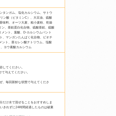
ンタンガム、塩化カルシウム、サトウ
ノリン酸（ビタミンC）、大豆油、硫酸
香味料、オーツ大麦、粗小麦粉、乾燥
リン、亜鉛蛋白化合物、硫酸亜鉛、硫酸
リメント、葉酸、D-カルシウムパント
ト、マンガンたんぱく化合物、ビオチ
リメント、亜セレン酸ナトリウム、塩酸
ト、ヨウ素酸カルシウム
節してください。
けて与えてください。
ぜ、毎回新鮮な状態で与えてくださ
分だけ水で混ぜることをおすすめしま
いきれずに24時間経過したものは破棄