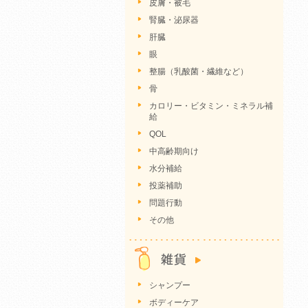
皮膚・被毛
腎臓・泌尿器
肝臓
眼
整腸（乳酸菌・繊維など）
骨
カロリー・ビタミン・ミネラル補
給
QOL
中高齢期向け
水分補給
投薬補助
問題行動
その他
シャンプー
ボディーケア