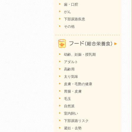
歯・口腔
がん
下部尿路疾患
その他
幼齢、妊娠・授乳期
アダルト
高齢用
太り気味
皮膚・毛艶の健康
胃腸・皮膚
毛玉
自然派
室内飼い
下部尿路リスク
避妊・去勢