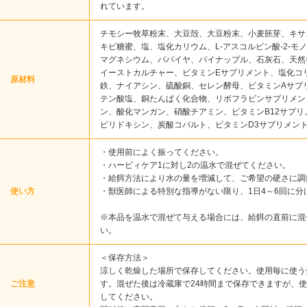
れています。
チモシー牧草粉末、大豆殻、大豆粉末、小麦胚芽、キサ
キビ糖蜜、塩、塩化カリウム、L-アスコルビン酸-2-モ
マグネシウム、パパイヤ、パイナップル、石灰石、天然
イーストカルチャー、ビタミンEサプリメント、塩化コ
原材料
鉄、ナイアシン、硫酸銅、セレン酵母、ビタミンAサプ
テン酸塩、銅たんぱく化合物、リボフラビンサプリメン
ン、酸化マンガン、硝酸チアミン、ビタミンB12サプ
ピリドキシン、炭酸コバルト、ビタミンD3サプリメン
・使用前によく振ってください。
・ハービィケア1に対し2の温水で混ぜてください。
・給餌方法により水の量を増減して、ご希望の硬さに調
使い方
・獣医師による特別な指導がない限り、1日4～6回に分
※本品を温水で混ぜて与える場合には、給餌の直前に混
い。
＜保存方法＞
涼しく乾燥した場所で保存してください。使用毎に使う
ご注意
す。混ぜた後は冷蔵庫で24時間まで保存できますが、使
してください。