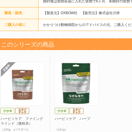
開封後は密閉容器に入れた状態で6ヶ月、未開封の状態
製造・販売
【製造元】OXBOW社 【販売元】株式会社川井
ご購入の前に
かかりつけ動物病院からのアドバイスの元、ご購入くだ
このシリーズの商品
ハービィケア ファイング
ハービィケア ハーブ
ラインド（微粉末）
（100g (パウダー)）
（141g）