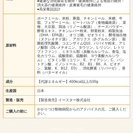
●健康な消化吸収を維持・健康維持による免疫の維持・
消火器の健康維持・皮膚被毛の健康維持
●高栄養設設計
ポークミール、米粉、豚脂、チキンミール、米糖、牛
脂、フェザーミール、ビートパルプ（食物繊維源）、菜
種、大豆脂、鶏油（リノール酸源）、チーズパウダー、
酵母エキス、チキンレバー粉末、卵黄粉末、精製魚油
（DHA・EPA源）、オリゴ糖、ゼオライト、酵母抽出物
（ヌクレオチド源）、アガリクス（β-グルカン源）、殺
菌処理乳酸菌、コエンザイムQ10、パパイヤ粉末、アミ
原材料
ノ酸類（DL-メチオニン、タウリン、L-リジン、L-トリ
プトファン）、ミネラル類（炭酸カルシウム、食塩、塩
化カリウム、硫酸亜鉛、硫酸銅、ヨウ素酸カルシウ
ム）、ビタミン類（コリン、E、ナイアシン、C、パン
トテン酸、イノシトール、B2、B1、B6、A、ビオチ
ン、葉酸、K、B12、D3）、消化酵素（リパーゼ）、香
料（バターオイル）
成分
【代謝エネルギー】400kcal以上/100g
生産国
日本
製造・販売
【製造発売】イースター株式会社
かかりつけ動物病院からのアドバイスの元、ご購入くだ
ご購入の前に
さい。
スマートフォン |
PC