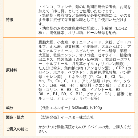
・インコ、フィンチ、類の幼鳥期用総合栄養食。お湯を
加えて「挿し餌」としてご使用いただけます。
・繁殖期・換羽期など高栄養が必要な時期には、そのま
特徴
ま食事に混ぜて栄養補助職としてもご使用いただけま
す。
・幼鳥期のお腹の健康維持に配慮し、乳酸菌（EC-12
株）、消化酵素、オリゴ糖、ビール酵母を配合。
脱脂大豆、小麦粉、ホミニーフィード、米粉、ビートパ
ルプ、えん麦、卵黄粉末、小麦胚芽、大豆たんぱく、ア
ルファルファミール、スピルリナ、ビール酵母、菜種・
大豆油、乾燥ニンジン、オリゴ糖、ゼオライト、植物抽
出エキス、精製魚油（DHA・EPA源）、乾燥ローズマリ
ー、ケルプミール、月見草オイル（γ-リノレン酸源）、
たんぽぽ粉末、魚肉抽出物（アンセリン源）、CPP（カ
原材料
ゼイン、ホスホ、ペプチド）、殺菌処理乳酸菌、パン酵
母（セレン源）、ミネラル類（P、Ca、K、Cl、Na、
Mn、Zn、Cu、C、ｌ）、アミノ酸類（Lys、Met、タウ
リン、Leu、Val、lle）、酸味料（クエン酸）、ビタミン
類（コリン、E、B3、C、B5、イノシトール、B2、
B6、A、B1、B9、K、B12、ビオチン、D3）、酵素（セ
ルラーゼ、アミラーゼ、リパーゼ等）
成分
【代謝エネルギー】343kcal以上/100g
製造・販売
【製造発売】イースター株式会社
かかりつけ動物病院からのアドバイスの元、ご購入くだ
ご購入の前に
さい。