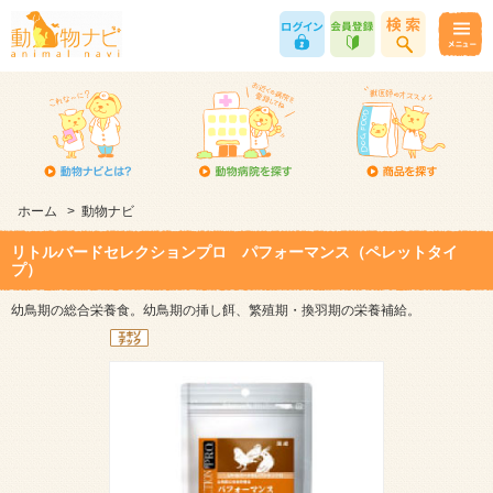
ホーム
>
動物ナビ
リトルバードセレクションプロ パフォーマンス（ペレットタイ
プ）
幼鳥期の総合栄養食。幼鳥期の挿し餌、繁殖期・換羽期の栄養補給。