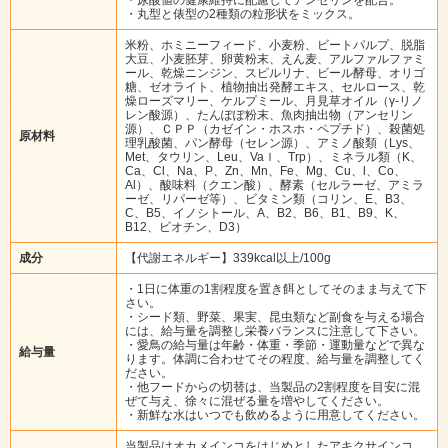
・丸型と俵型の2種類の粒形状をミックス。
米粉、ホミニーフィード、小麦粉、ビートパルプ、脱脂
大豆、小麦胚芽、卵黄粉末、えん麦、アルファルファミ
ール、乾燥ニンジン、スピルリナ、ビール酵母、オリゴ
糖、ゼオライト、植物抽出発酵エキス、セルロース、乾
燥ローズマリー、ケルプミール、月見草オイル（γ-リノ
レン酸源）、たんぽぽ粉末、魚肉抽出物（アンセリン
源）、ＣＰＰ（カゼイン・ホスホ・ペプチド）、殺菌処
原材料
理乳酸菌、パン酵母（セレン源）、アミノ酸類（Lys、
Met、タウリン、Leu、Vaｌ、Trp）、ミネラル類（K、
Ca、Cl、Na、P、Zn、Mn、Fe、Mg、Cu、l、Co、
Al）、酸味料（クエン酸）、酵素（セルラーゼ、アミラ
ーゼ、リパーゼ等）、ビタミン類（コリン、E、B3、
C、B5、イノシトール、A、B2、B6、B1、B9、K、
B12、ビオチン、D3）
成分
【代謝エネルギー】339kcal以上/100g
・1日に体重の1割程度を置き餌としてそのまま与えて下
さい。
・シード類、野菜、果実、昆虫類など副食を与える場合
には、給与量を調整し栄養バランスに注意して下さい。
・愛鳥の給与量は年齢・体重・季節・運動量などで異な
給与量
ります。体調に合わせてその程度、給与量を調整してく
ださい。
・他フードからの切替は、当製品の2割程度を目安に混
ぜて与え、徐々に混ぜる量を増やしてください。
・新鮮な水はいつでも飲めるように用意してください。
当製品はオカメインコをはじめとしたアキクサインコ、