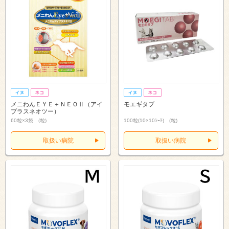
メニわんＥＹＥ＋ＮＥＯⅡ（アイ
モエギタブ
プラスネオツー）
60粒×3袋 (粒)
100粒(10×10ｼｰﾄ) (粒)
取扱い病院
取扱い病院