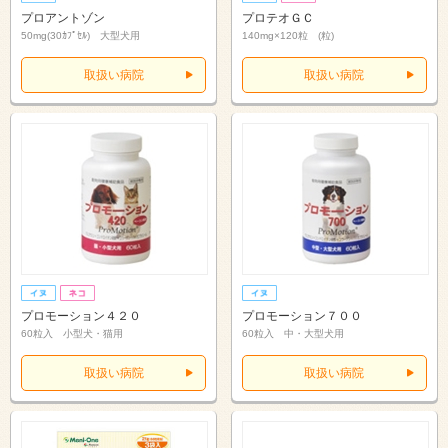
プロアントゾン
プロテオＧＣ
50mg(30ｶﾌﾟｾﾙ) 大型犬用
140mg×120粒 (粒)
取扱い病院
取扱い病院
プロモーション４２０
プロモーション７００
60粒入 小型犬・猫用
60粒入 中・大型犬用
取扱い病院
取扱い病院