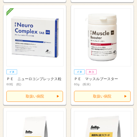
ＰＥ ニューロコンプレックス粒
ＰＥ マッスルブースター
60粒 (粒)
60g (粉末)
取扱い病院
取扱い病院