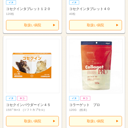
コセクインタブレット１２０
コセクインタブレット４０
120粒
40粒
取扱い病院
取扱い病院
コセクインパウダーイン４５
コラーゲット プロ
15ｶﾌﾟｾﾙ×3 (ソフトカプセル)
120G (粉末)
取扱い病院
取扱い病院