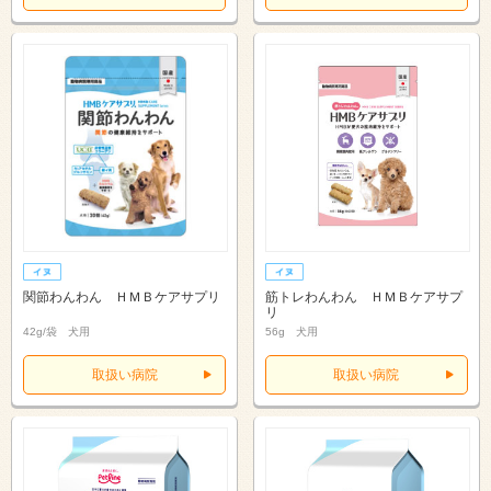
関節わんわん ＨＭＢケアサプリ
筋トレわんわん ＨＭＢケアサプ
リ
42g/袋 犬用
56g 犬用
取扱い病院
取扱い病院