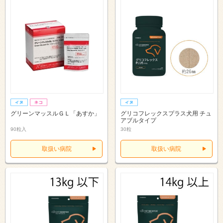
グリーンマッスルＧＬ「あすか」
グリコフレックスプラス犬用 チュ
アブルタイプ
90粒入
30粒
取扱い病院
取扱い病院