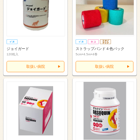
ジョイガード
ストラップバンド４色パック
120粒入
5cm×4.5m×4巻
取扱い病院
取扱い病院