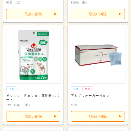
60粒 (粒)
360粒 (粒)
取扱い病院
取扱い病院
Ｖｅｔｓ Ｒｅｃｏ 運動器サポ
アミノウォーカーＮｅｏ
ート
7包（42g） (粒)
60包
取扱い病院
取扱い病院