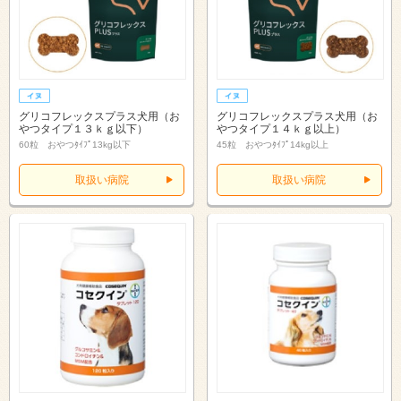
グリコフレックスプラス犬用（お
グリコフレックスプラス犬用（お
やつタイプ１３ｋｇ以下）
やつタイプ１４ｋｇ以上）
60粒 おやつﾀｲﾌﾟ13kg以下
45粒 おやつﾀｲﾌﾟ14kg以上
取扱い病院
取扱い病院