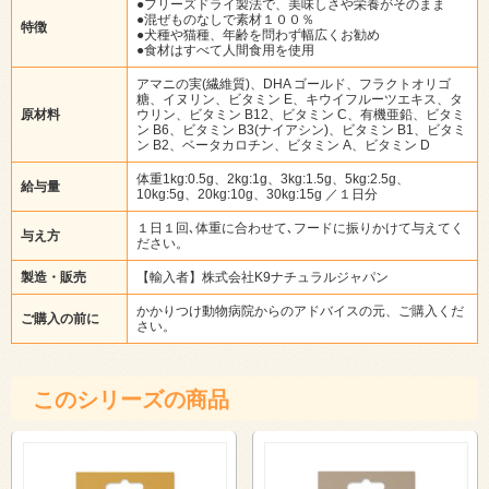
●フリーズドライ製法で、美味しさや栄養がそのまま
●混ぜものなしで素材１００％
特徴
●犬種や猫種、年齢を問わず幅広くお勧め
●食材はすべて人間食用を使用
アマニの実(繊維質)、DHA ゴールド、フラクトオリゴ
糖、イヌリン、ビタミン E、キウイフルーツエキス、タ
原材料
ウリン、ビタミン B12、ビタミン C、有機亜鉛、ビタミ
ン B6、ビタミン B3(ナイアシン)、ビタミン B1、ビタミ
ン B2、ベータカロチン、ビタミン A、ビタミン D
体重1kg:0.5g、2kg:1g、3kg:1.5g、5kg:2.5g、
給与量
10kg:5g、20kg:10g、30kg:15g ／１日分
１日１回､体重に合わせて､フードに振りかけて与えてく
与え方
ださい。
製造・販売
【輸入者】株式会社K9ナチュラルジャパン
かかりつけ動物病院からのアドバイスの元、ご購入くだ
ご購入の前に
さい。
このシリーズの商品