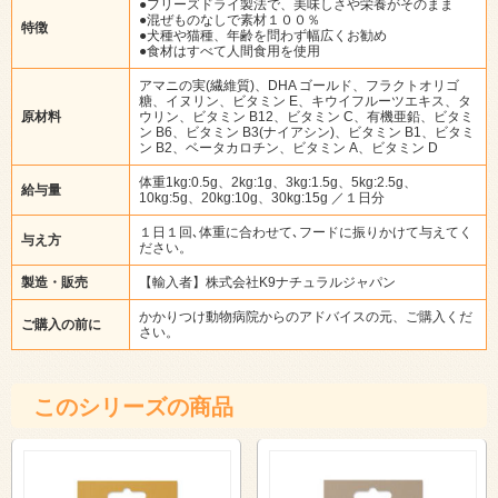
●フリーズドライ製法で、美味しさや栄養がそのまま
●混ぜものなしで素材１００％
特徴
●犬種や猫種、年齢を問わず幅広くお勧め
●食材はすべて人間食用を使用
アマニの実(繊維質)、DHA ゴールド、フラクトオリゴ
糖、イヌリン、ビタミン E、キウイフルーツエキス、タ
原材料
ウリン、ビタミン B12、ビタミン C、有機亜鉛、ビタミ
ン B6、ビタミン B3(ナイアシン)、ビタミン B1、ビタミ
ン B2、ベータカロチン、ビタミン A、ビタミン D
体重1kg:0.5g、2kg:1g、3kg:1.5g、5kg:2.5g、
給与量
10kg:5g、20kg:10g、30kg:15g ／１日分
１日１回､体重に合わせて､フードに振りかけて与えてく
与え方
ださい。
製造・販売
【輸入者】株式会社K9ナチュラルジャパン
かかりつけ動物病院からのアドバイスの元、ご購入くだ
ご購入の前に
さい。
このシリーズの商品