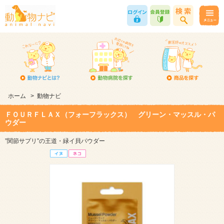
ホーム
>
動物ナビ
ＦＯＵＲＦＬＡＸ（フォーフラックス） グリーン・マッスル・パ
ウダー
”関節サプリ”の王道・緑イ貝パウダー