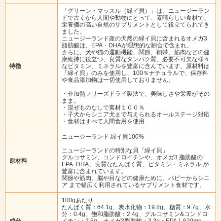
「グリーン・マッスル（緑イ貝）」は、ニュージーラン
ドで古くから人間や動物にとって、素晴らしい食材で、
栄養価の高い自然のサプリメントとして役立てられてき
ました。
ニュージーランド産の天然の緑イ貝に含まれるオメガ3
脂肪酸は、EPA・DHAが理想的な割合で含まれ、
さらに、犬や猫の運動機能、関節、靭帯、筋肉などの健
康維持に役立つ、良質なタンパク質、必要不可欠な様々
特徴
なビタミン、ミネラルを豊富に含んでいます。原材料は
「緑イ貝」のみを使用し、100％ナチュラルで、保存料
や食品添加物は一切使用しておりません。
・非加熱フリーズドライ製法で、美味しさや栄養がその
まま。
・混ぜものなしで素材１００％
・子犬からシニア犬まで与えられるオールステージ対応
・食材はすべて人間食用を使用
ニュージーランド 緑イ貝100%
ニュージーランドの特別な貝「緑イ貝」
グルコサミン、コンドロイチンや、オメガ3 脂肪酸の
原材料
EPA･DHA、良質なたんぱく質、ビタミン・ミネラル が
豊富に含まれています。
関節や筋肉、脳や目などの健康ために、パピーからシニ
ア まで幅広く利用されているサプリメント食材です。
100gあたり
たんぱく質：64.1g、炭水化物：19.8g、糖質：9.7g、水
分：0.4g、飽和脂肪酸：2.4g、グルコサミン&コンドロ
成分
イチン：2.5g、オメガ3脂肪酸：3.3g＜EPA 1,620mg、