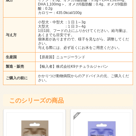
DHA 1,100mg＞、オメガ6脂肪酸：0.4g、オメガ9脂肪
酸：0.2g
カロリー：435.0kcal/100g
小型犬・中型犬 ：1 日 1～3g
大型犬 ：1 日 3～4g
1日1回、フードの上にふりかけてください。給与量は、
与え方
あくまでも目安です。
個体差がありますので、様子を見ながら、調整してくだ
さい。
与える際には、必ず近くにお水をご用意ください。
生産国
【原産国】ニュージーランド
製造・販売
【輸入者】株式会社K9ナチュラルジャパン
かかりつけ動物病院からのアドバイスの元、ご購入くだ
ご購入の前に
さい。
このシリーズの商品