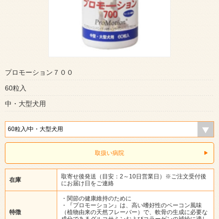
プロモーション７００
60粒入
中・大型犬用
取扱い病院
取寄せ後発送（目安：2～10日営業日）※ご注文受付後
在庫
にお届け日をご連絡
・関節の健康維持のために
・『プロモーション』は、高い嗜好性のベーコン風味
特徴
（植物由来の天然フレーバー）で、軟骨の生成に必要な
成分であるグルコサミンおよびコラーゲンの補給に適し