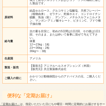
た製品です。
結晶セルロース、グルコサミン塩酸塩、天然フレーバー
（植物由来）、ゼラチン、乾燥ホエイ、コンドロイチン
原材料
硫酸、魚油（鮭）、デンプン、メチルスルフォニルメタ
ン、マンガン-アミノ酸キレート、ビタミンC、ブドウ種
子抽出物
次の量を目安に、初めの5日間は1日2回、その後は1日1
回、そのまま、または砕いて食事に混ぜて与えて下さ
い。
給与量
体重
12〜23kg：1粒
23〜36kg：2粒
36kg〜：3粒
生産国
アメリカ
【製造元】アニマルヘルスオプションズ（米国）
製造・販売
【販売元】共立製薬株式会社
かかりつけ動物病院からのアドバイスの元、ご購入くだ
ご購入の前に
さい。
便利な「定期お届け」
「定期お届け」
は、指定いただいた日にちや曜日・時間に定期的にお届けするサー