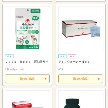
Ｖｅｔｓ Ｒｅｃｏ 運動器サポ
アミノウォーカーＮｅｏ
ート
7包（42g） (粒)
60包
取扱い病院
取扱い病院