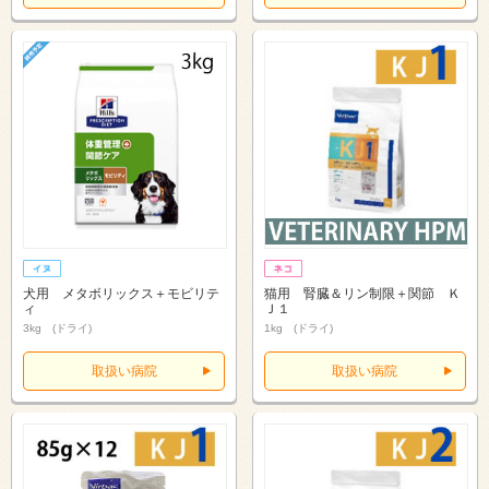
犬用 メタボリックス＋モビリテ
猫用 腎臓＆リン制限＋関節 Ｋ
ィ
Ｊ１
3kg (ドライ)
1kg (ドライ)
取扱い病院
取扱い病院