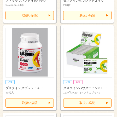
ストラップバンド４色パック
ダスクインタブレット２４０
5cm×4.5m×4巻
240粒
取扱い病院
取扱い病院
ダスクインタブレット４０
ダスクインパウダーイン３００
40粒入
15ｶﾌﾟｾﾙ×20 (ソフトカプセル)
取扱い病院
取扱い病院