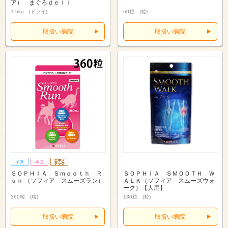
ア） まぐろｄｅｌｉ
1.5kg (ドライ)
60粒 (粒)
取扱い病院
取扱い病院
ＳＯＰＨＩＡ Ｓｍｏｏｔｈ Ｒ
ＳＯＰＨＩＡ ＳＭＯＯＴＨ Ｗ
ｕｎ （ソフィア スムーズラン）
ＡＬＫ（ソフィア スムーズウォ
ーク）【人用】
360粒 (粒)
180粒 (粒)
取扱い病院
取扱い病院