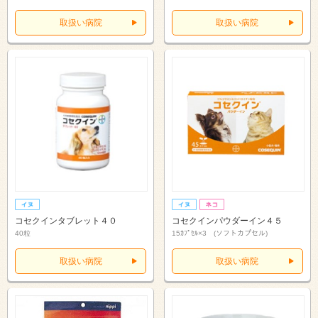
取扱い病院
取扱い病院
コセクインタブレット４０
コセクインパウダーイン４５
40粒
15ｶﾌﾟｾﾙ×3 (ソフトカプセル)
取扱い病院
取扱い病院