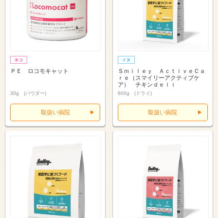
ＰＥ ロコモキャット
Ｓｍｉｌｅｙ ＡｃｔｉｖｅＣａ
ｒｅ（スマイリーアクティブケ
ア） チキンｄｅｌｉ
30g (パウダー)
600g (ドライ)
取扱い病院
取扱い病院