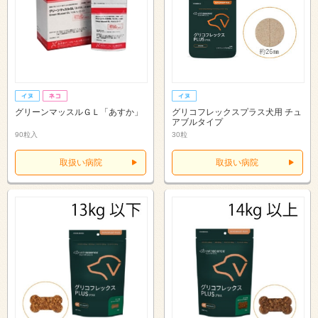
グリーンマッスルＧＬ「あすか」
グリコフレックスプラス犬用 チュ
アブルタイプ
90粒入
30粒
取扱い病院
取扱い病院