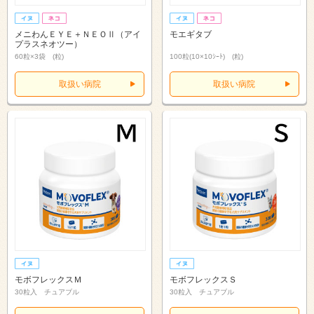
メニわんＥＹＥ＋ＮＥＯⅡ（アイ
モエギタブ
プラスネオツー）
60粒×3袋 (粒)
100粒(10×10ｼｰﾄ) (粒)
取扱い病院
取扱い病院
モボフレックスＭ
モボフレックスＳ
30粒入 チュアブル
30粒入 チュアブル