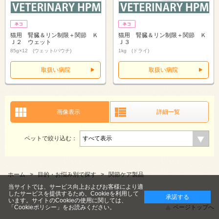
猫用 腎臓＆リン制限＋関節 Ｋ
猫用 腎臓＆リン制限＋関節 Ｋ
Ｊ２ ウェット
Ｊ３
85g×12 (ウェット/パウチ)
1kg (ドライ)
取扱い病院
取扱い病院
画像表示
詳細一覧
ペットで絞り込む：
ホーム
>
目的・お悩み別で探す
>
関節ケア製品
スマートフォン |
PC
当サイトでは、サービス向上およびお客様により適
したサービスを提供するため、Cookieを利用して
承諾する
います。サイトのCookieの使用に関しては、
ページトップへ
「Cookieポリシー」
をお読みください。