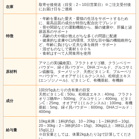
取寄せ後発送（目安：2～10日営業日）※ご注文受付後
在庫
にお届け日をご連絡
・年齢を重ねた愛犬・愛猫の生活をサポートするため
に、最高品質の成分が特別な配合比でブレンド
・骨や関節などの運動機能から、腸の健康や、肝臓と泌
尿器系のサポート
特徴
・高齢の犬や猫が抱えがちな多くの問題に配慮
・健康的な皮膚や口内環境、大切な目や脳の機能維持な
ど、年齢に負けない丈夫な体を維持・サポート
・混ぜものなしで素材１００％
・食材はすべて人間食用を使用
アマニの実(繊維質)、フラクトオリゴ糖、クランベリー
パウダー、緑イ貝パウダー、DHA ゴールド、グルコサミ
原材料
ン硫酸塩、ターメリック、天然ビタミン E、ブルーベリ
ーパウダー、オオアザミ(ミルクシスル)、松樹皮エキス
(エンゾジノール)、ビタミン C、有機亜鉛、有機銅
1回分5gあたりの含有量の目安
天然ビタミンE：50iu、松樹皮エキス：40mg、フラクト
オリゴ糖/th>：500mg、グルコサミン：400mg、ビタミ
成分
ンC：25mg、オオアザミ(ミルクシスル)：100mg、有機
亜鉛：5mg、緑イ貝パウダー：600mg、DHAゴールド：
400mg
10kg未満：1杯(約5g)、10～20kg：1～2杯(約5～10g)、
20～30kg：2～3杯(約10～15g)、30kg以上：3杯以上(約
給与量
15g以上)
※目安量としては、体重2kgあたり1gで計算してくださ
い。