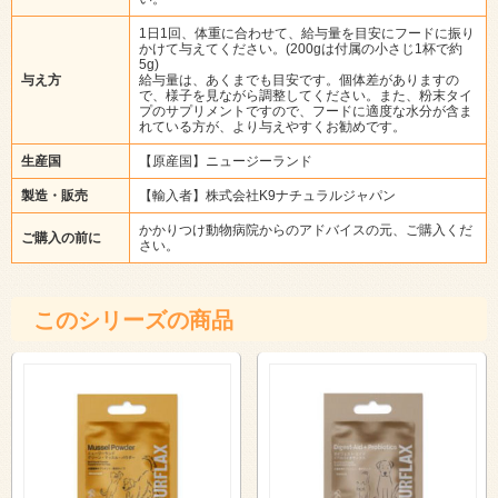
1日1回、体重に合わせて、給与量を目安にフードに振り
かけて与えてください。(200gは付属の小さじ1杯で約
5g)
与え方
給与量は、あくまでも目安です。個体差がありますの
で、様子を見ながら調整してください。また、粉末タイ
プのサプリメントですので、フードに適度な水分が含ま
れている方が、より与えやすくお勧めです。
生産国
【原産国】ニュージーランド
製造・販売
【輸入者】株式会社K9ナチュラルジャパン
かかりつけ動物病院からのアドバイスの元、ご購入くだ
ご購入の前に
さい。
このシリーズの商品