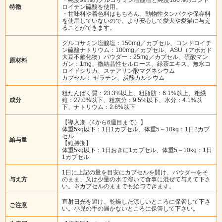
特徴
ロイチン硫酸を使用。
・甘味料や着色料はもちろん、動物性タンパクや保存料
を使用していないので、より安心して愛犬や愛猫に与え
ることができます。
グルコサミン塩酸塩：150mg／カプセル、コンドロイチ
ン硫酸ナトリウム：100mg／カプセル、ASU（アボカド
大豆不鹸化物）パウダー：25mg／カプセル、硫酸マン
原材料
ガン：1mg、微結晶性セルロース、緑茶エキス、無水コ
ロイドシリカ、ステアリン酸マグネシウム
カプセル： ゼラチン、炭酸カルシウム
粗たんぱく質：23.3%以上、粗脂肪：6.1%以上、粗繊
成分
維：27.0%以下、粗灰分：9.5%以下、水分：4.1%以
下、ナトリウム：2.6%以下
【導入期（4から6週目まで）】
体重5kg以下：1日1カプセル、体重5～10kg：1日2カプ
セル
給与量
【維持期】
体重5kg以下：1日おきに1カプセル、体重5～10kg：1日
1カプセル
1日に上記の量を目安にカプセルを開け、パウダーをそ
与え方
のまま、又は少量の水で溶いて食事に混ぜて与えて下さ
い。※カプセルのままでも給与できます。
直射日光を避け、乾燥した涼しいところに保管して下さ
ご注意
い。小児の手の届かないところに保管して下さい。