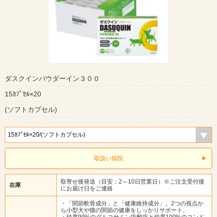
ダスクインパウダーイン３００
15ｶﾌﾟｾﾙ×20
(ソフトカプセル)
取扱い病院
取寄せ後発送（目安：2～10日営業日）※ご注文受付後
在庫
にお届け日をご連絡
・「関節軟骨成分」と「健康維持成分」。2つの視点か
ら小型犬や猫の関節の健康をしっかりサポート。
・純度99%のグルコサミン塩酸塩と純度100%のコンド