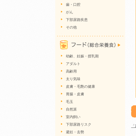
歯・口腔
がん
下部尿路疾患
その他
幼齢、妊娠・授乳期
アダルト
高齢用
太り気味
皮膚・毛艶の健康
胃腸・皮膚
毛玉
自然派
室内飼い
下部尿路リスク
「
避妊・去勢