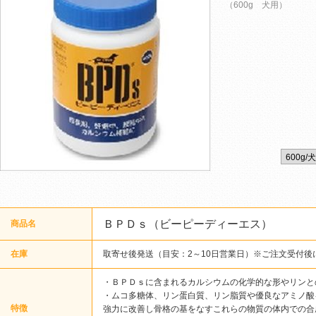
（600g 犬用）
ＢＰＤｓ（ビーピーディーエス）
商品名
在庫
取寄せ後発送（目安：2～10日営業日）※ご注文受付後
・ＢＰＤｓに含まれるカルシウムの化学的な形やリンと
・ムコ多糖体、リン蛋白質、リン脂質や優良なアミノ酸
特徴
強力に改善し骨格の基をなすこれらの物質の体内での合