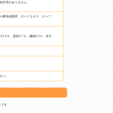
副作用がありません。
ル酵母細胞壁、ポークエキス、ビーフ
21.0％、脂肪4.7％、繊維0.3％、灰分
さい。
スです。