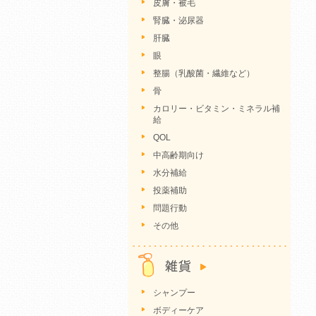
皮膚・被毛
腎臓・泌尿器
肝臓
眼
整腸（乳酸菌・繊維など）
骨
カロリー・ビタミン・ミネラル補
給
QOL
中高齢期向け
水分補給
投薬補助
問題行動
その他
シャンプー
ボディーケア