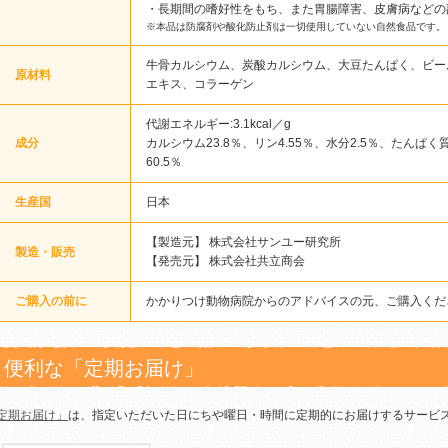
・長期間の嗜好性をもち、また胃腸障害、皮膚病などの
※本品は防腐剤や酸化防止剤は一切使用していない自然食品です。
牛骨カルシウム、炭酸カルシウム、大豆たんぱく、ビー
原材料
エキス、コラーゲン
代謝エネルギー:3.1kcal／g
成分
カルシウム23.8％、リン4.55％、水分2.5％、たんぱく質
60.5％
生産国
日本
【製造元】 株式会社サンユー研究所
製造・販売
【発売元】 株式会社共立商会
ご購入の前に
かかりつけ動物病院からのアドバイスの元、ご購入くだ
便利な「定期お届け」
定期お届け」
は、指定いただいた日にちや曜日・時間に定期的にお届けするサービ